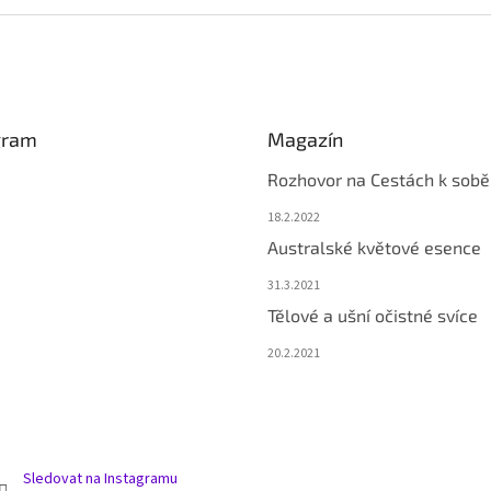
gram
Magazín
Rozhovor na Cestách k sobě
18.2.2022
Australské květové esence
31.3.2021
Tělové a ušní očistné svíce
20.2.2021
Sledovat na Instagramu