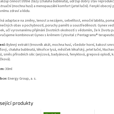
lizují činnost štítné žlázy (chaluha bublinatá), udržují dobrý stav reprodukč
ruační (mochna husí) a menopauzální komfort (jetel luční). Fenykl obecný p
nímu zdraví a klidu.
ná adaptace na změny, lenost a nezájem, sebelítost, emoční labilita, pomalé
nečných obav a pochybností, poruchy paměti a soustředěnosti. Gynex vede 
ek, učí vyrovnanému přijímání životních okolností s vědomím, že k životu pa
ručujeme kombinovat Gynex s krémem Cytovital
z Pentagramu® terapeuti
ení:
Bylinný extrakt (trnovník akát, mochna husí, všedobr horní, kakost smrd
ťový, chaluha bublinatá, lékořice lysá, měsíček lékařský, jetel luční, hluch
n), směs přírodních silic (anýzová, badyánová, fenyklová, grepová oplodí
čková).
em:
30ml
obce:
Energy Group, a. s.
sející produkty