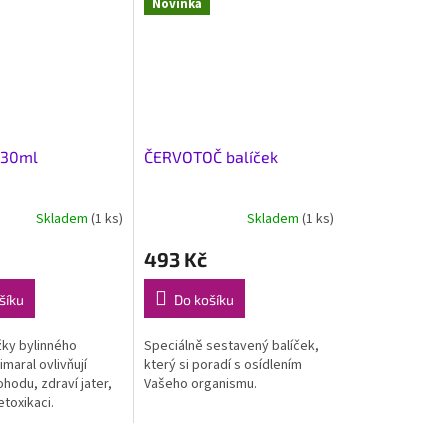
Novinka
 30ml
ČERVOTOČ balíček
Skladem
(1 ks)
Skladem
(1 ks)
493 Kč
šíku
Do košíku
žky bylinného
Speciálně sestavený balíček,
imaral ovlivňují
který si poradí s osídlením
hodu, zdraví jater,
Vašeho organismu.
etoxikaci.