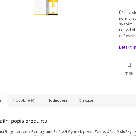
Účinné sl
normalizu
systému a
Fenykl ob
duševnímu
Detailní 
TISK
s
Podobné (4)
Hodnocení
Diskuze
ailní popis produktu
mci Regenerace v Pentagramu® náleží Gynex k prvku Země. Účinné složky je