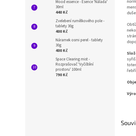
norma
Mood essence - Esence 'Nálada'
30ml
menst
440 Kč
dušev
Zvelebení rumělkového pole -
Obtíž
tablety 30g
neko
400 Kč
strán
Náramek osmi perel - tablety
dopo
30g
400 Kč
Slož
syřiš
Space Clearing mist -
Rozprašovač 'Vyčištění
tote
prostoru' 100ml
řebří
790 Kč
Obj
Výr
Souvi