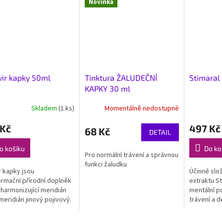
Novinka
ir kapky 50ml
Tinktura ŽALUDEČNÍ
Stimaral
KAPKY 30 ml
Skladem
(1 ks)
Momentálně nedostupné
 Kč
497 Kč
68 Kč
DETAIL
o košíku
Do ko
Pro normální trávení a správnou
funkci žaludku
r kapky jsou
Účinné slo
ormační přírodní doplněk
extraktu St
 harmonizující meridián
mentální po
 meridián jinový pojivový.
trávení a d
t Yzopu lékařského
á...