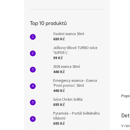
n
e
l
Top 10 produktů
Osobní esence 30ml
680 Kč
Ježkovy tělové TURBO svíce
'SUPER L'
99 Kč
2026 esence 30ml
440 Kč
Emergency essence - Esence
'První pomoc' 30ml
440 Kč
Popi
Svíce Chrám Světla
695 Kč
Pyramida – Portál Světelného
Det
Vědomí
695 Kč
V rá