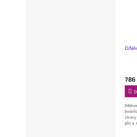
DiNAv
786
D
DiNAvi
bioinf
stravy
plic a
Extrak
přispív