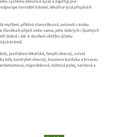
ního systému (lékořice lysá) a zajišťují pre-
odporuje normální trávení, lékořice lysá přispívá k
 myšlení, přílišná starostlivost, uvíznutí v kruhu
člověka k přijetí sebe sama, jeho dobrých i špatných
tří dobré i zlé.
K docílení většího účinku
ckých krémů.
utý, jestřabina lékařská, fenykl obecný, svízel
avka bílá, kontryhel obecný, brusnice borůvka a krvavec
, kardamomová, majoránková, mátová polej, nardová a