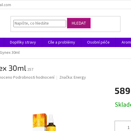
ail.com
HLEDAT
Doplňky stravy
Cíle a problémy
Osobní péče
Arom
Gynex 30ml
ex 30ml
257
né
noceno
Podrobnosti hodnocení
Značka:
Energy
ní
589
u
Měrná
Skla
cena:
ek.