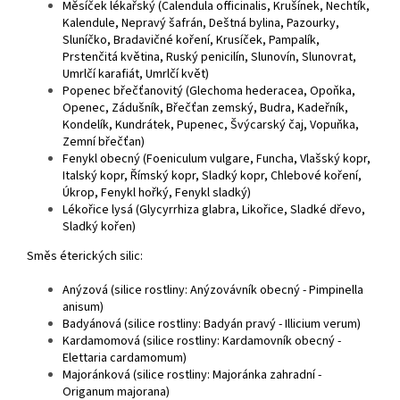
Měsíček lékařský (Calendula officinalis, Krušínek, Nechtík,
Kalendule, Nepravý šafrán, Deštná bylina, Pazourky,
Sluníčko, Bradavičné koření, Krusíček, Pampalík,
Prstenčitá květina, Ruský penicilín, Slunovín, Slunovrat,
Umrlčí karafiát, Umrlčí květ)
Popenec břečťanovitý (Glechoma hederacea, Opoňka,
Openec, Zádušník, Břečťan zemský, Budra, Kadeřník,
Kondelík, Kundrátek, Pupenec, Švýcarský čaj, Vopuňka,
Zemní břečťan)
Fenykl obecný (Foeniculum vulgare, Funcha, Vlašský kopr,
Italský kopr, Římský kopr, Sladký kopr, Chlebové koření,
Úkrop, Fenykl hořký, Fenykl sladký)
Lékořice lysá (Glycyrrhiza glabra, Likořice, Sladké dřevo,
Sladký kořen)
Směs éterických silic:
Anýzová (silice rostliny: Anýzovávník obecný - Pimpinella
anisum)
Badyánová (silice rostliny: Badyán pravý - Illicium verum)
Kardamomová (silice rostliny: Kardamovník obecný -
Elettaria cardamomum)
Majoránková (silice rostliny: Majoránka zahradní -
Origanum majorana)