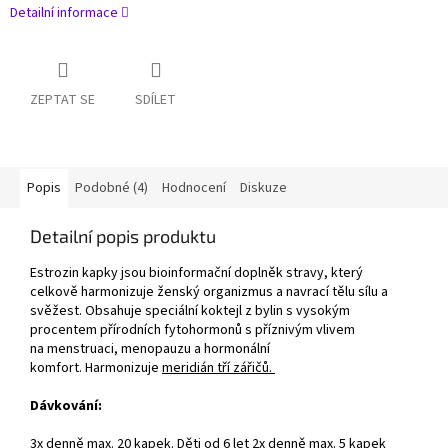
Detailní informace
ZEPTAT SE
SDÍLET
Popis
Podobné (4)
Hodnocení
Diskuze
Detailní popis produktu
Estrozin kapky jsou bioinformační doplněk stravy, který
celkově harmonizuje ženský organizmus a navrací tělu sílu a
svěžest. Obsahuje speciální koktejl z bylin s vysokým
procentem přírodních fytohormonů s příznivým vlivem
na menstruaci, menopauzu a hormonální
komfort. Harmonizuje
meridián tří zářičů.
Dávkování:
3x denně max. 20 kapek. Děti od 6 let 2x denně max. 5 kapek