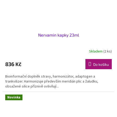
Nervamin kapky 23ml
Skladem
(2 ks)
836 Kč
Do košíku
Bioinformační doplněk stravy, harmonizátor, adaptogen a
trankvilizer. Harmonizuje především meridián plic a žaludku,
obsažené silice příznivě ovlivňují...
Novinka