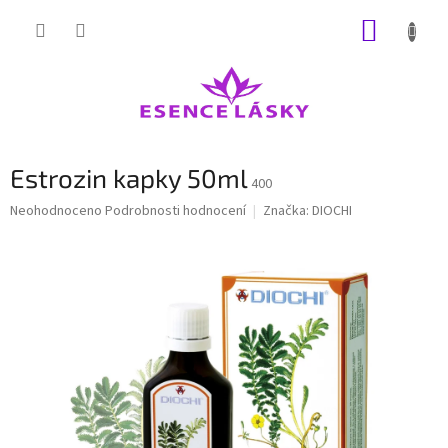
Přejít
NÁKUP
na
obsah
KOŠÍK
Estrozin kapky 50ml
400
Průměrné
Neohodnoceno
Podrobnosti hodnocení
Značka:
DIOCHI
hodnocení
produktu
je
0,0
z
5
hvězdiček.