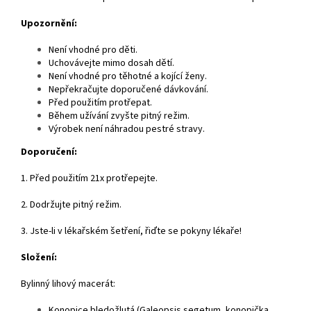
Upozornění:
Není vhodné pro děti.
Uchovávejte mimo dosah dětí.
Není vhodné pro těhotné a kojící ženy.
Nepřekračujte doporučené dávkování.
Před použitím protřepat.
Během užívání zvyšte pitný režim.
Výrobek není náhradou pestré stravy.
Doporučení:
1. Před použitím 21x protřepejte.
2. Dodržujte pitný režim.
3. Jste-li v lékařském šetření, řiďte se pokyny lékaře!
Složení:
Bylinný lihový macerát:
Konopice bledožlutá (Galeopsis segetum, konopička