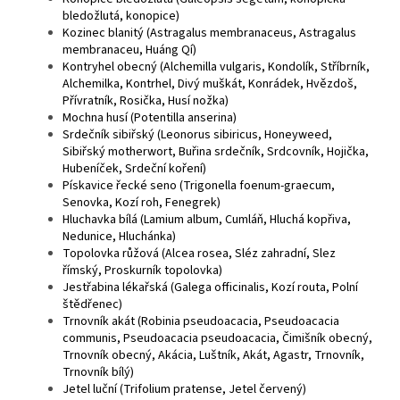
bledožlutá, konopice)
Kozinec blanitý (Astragalus membranaceus, Astragalus
membranaceu, Huáng Qí)
Kontryhel obecný (Alchemilla vulgaris, Kondolík, Stříbrník,
Alchemilka, Kontrhel, Divý muškát, Konrádek, Hvězdoš,
Přívratník, Rosička, Husí nožka)
Mochna husí (Potentilla anserina)
Srdečník sibiřský (Leonorus sibiricus, Honeyweed,
Sibiřský motherwort, Buřina srdečník, Srdcovník, Hojička,
Hubeníček, Srdeční koření)
Pískavice řecké seno (Trigonella foenum-graecum,
Senovka, Kozí roh, Fenegrek)
Hluchavka bílá (Lamium album, Cumláň, Hluchá kopřiva,
Nedunice, Hluchánka)
Topolovka růžová (Alcea rosea, Sléz zahradní, Slez
římský, Proskurník topolovka)
Jestřabina lékařská (Galega officinalis, Kozí routa, Polní
štědřenec)
Trnovník akát (Robinia pseudoacacia, Pseudoacacia
communis, Pseudoacacia pseudoacacia, Čimišník obecný,
Trnovník obecný, Akácia, Luštník, Akát, Agastr, Trnovník,
Trnovník bílý)
Jetel luční (Trifolium pratense, Jetel červený)