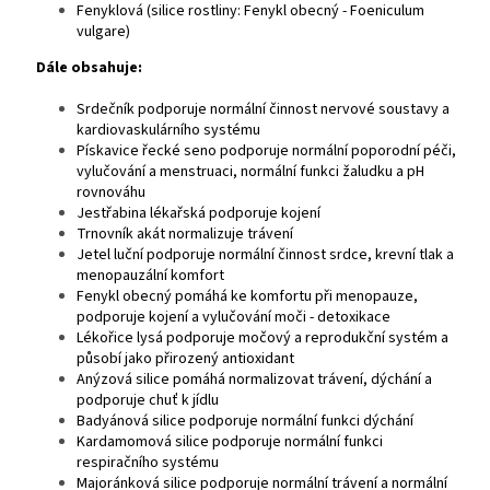
Fenyklová (silice rostliny: Fenykl obecný - Foeniculum
vulgare)
Dále obsahuje:
Srdečník podporuje normální činnost nervové soustavy a
kardiovaskulárního systému
Pískavice řecké seno podporuje normální poporodní péči,
vylučování a menstruaci, normální funkci žaludku a pH
rovnováhu
Jestřabina lékařská podporuje kojení
Trnovník akát normalizuje trávení
Jetel luční podporuje normální činnost srdce, krevní tlak a
menopauzální komfort
Fenykl obecný pomáhá ke komfortu při menopauze,
podporuje kojení a vylučování moči - detoxikace
Lékořice lysá podporuje močový a reprodukční systém a
působí jako přirozený antioxidant
Anýzová silice pomáhá normalizovat trávení, dýchání a
podporuje chuť k jídlu
Badyánová silice podporuje normální funkci dýchání
Kardamomová silice podporuje normální funkci
respiračního systému
Majoránková silice podporuje normální trávení a normální