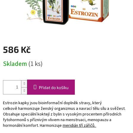
586 Kč
Měrná
Skladem
(1 ks)
cena:
Přidat do košíku
Estrozin kapky jsou bioinformační doplněk stravy, který
celkově harmonizuje ženský organizmus a navrací tělu sílu a svěžest.
Obsahuje speciální koktejl z bylin s vysokým procentem přírodních
fytohormonů s příznivým vlivem na menstruaci, menopauzu a
hormonální komfort. Harmonizuje
meridián tří zářičů.