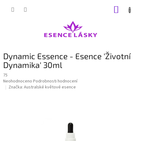
Přejít
NÁKUP
na
obsah
KOŠÍK
Dynamic Essence - Esence 'Životní
Dynamika' 30ml
75
Průměrné
Neohodnoceno
Podrobnosti hodnocení
hodnocení
Značka:
Australské květové esence
produktu
je
0,0
z
5
hvězdiček.