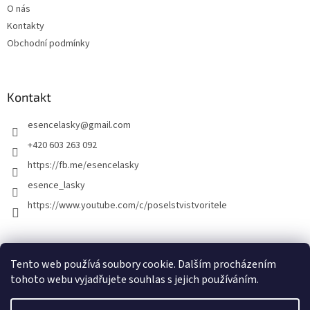
O nás
Kontakty
Obchodní podmínky
Kontakt
esencelasky
@
gmail.com
+420 603 263 092
https://fb.me/esencelasky
esence_lasky
https://www.youtube.com/c/poselstvistvoritele
Tento web používá soubory cookie. Dalším procházením
tohoto webu vyjadřujete souhlas s jejich používáním.