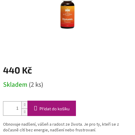
440 Kč
Měrná
Skladem
(2 ks)
cena:
Přidat do košíku
Obnovuje nadšení, vášeň a radost ze života.
Je pro ty, kteří se z
dočasně cítí bez energie, nadšení nebo frustrovaní.