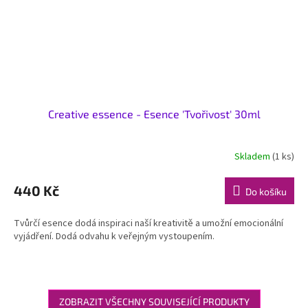
Creative essence - Esence 'Tvořivost' 30ml
Skladem
(1 ks)
440 Kč
Do košíku
Tvůrčí esence dodá inspiraci naší kreativitě a umožní emocionální
vyjádření. Dodá odvahu k veřejným vystoupením.
ZOBRAZIT VŠECHNY SOUVISEJÍCÍ PRODUKTY