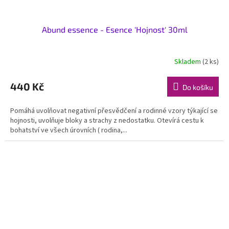
Abund essence - Esence 'Hojnost' 30ml
Skladem
(2 ks)
Průměrné
hodnocení
produktu
440 Kč
Do košíku
je
5,0
Pomáhá uvolňovat negativní přesvědčení a rodinné vzory týkající se
z
hojnosti, uvolňuje bloky a strachy z nedostatku. Otevírá cestu k
5
bohatství ve všech úrovních ( rodina,...
hvězdiček.