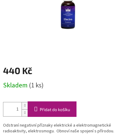
440 Kč
Měrná
Skladem
(1 ks)
cena:
Přidat do košíku
Odstraní negativní příznaky elektrické a elektromagnetické
radioaktivity, elektrosmogu. Obnoví naše spojení s přírodou.