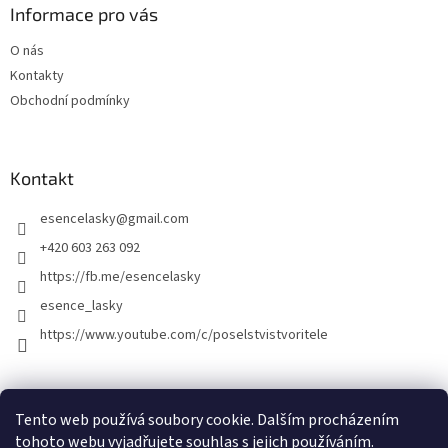
Informace pro vás
O nás
Kontakty
Obchodní podmínky
Kontakt
esencelasky
@
gmail.com
+420 603 263 092
https://fb.me/esencelasky
esence_lasky
https://www.youtube.com/c/poselstvistvoritele
Tento web používá soubory cookie. Dalším procházením
tohoto webu vyjadřujete souhlas s jejich používáním.