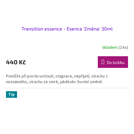
Transition essence - Esence 'Změna' 30ml
Skladem
(2 ks)
440 Kč
Do košíku
Pomůže při pocitu uvíznutí, stagnace, nepřijetí, strachu z
neznámého, strachu ze smrti, jakékoliv životní změně.
Tip