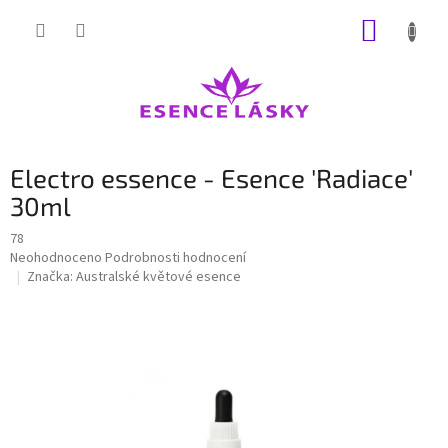
Přejít
NÁKUP
na
obsah
KOŠÍK
Electro essence - Esence 'Radiace'
30ml
78
Průměrné
Neohodnoceno
Podrobnosti hodnocení
hodnocení
Značka:
Australské květové esence
produktu
je
0,0
z
5
hvězdiček.