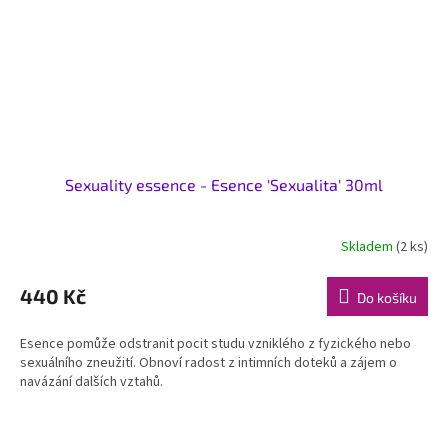
Sexuality essence - Esence 'Sexualita' 30ml
Skladem
(2 ks)
440 Kč
Do košíku
Esence pomůže odstranit pocit studu vzniklého z fyzického nebo
sexuálního zneužití. Obnoví radost z intimních doteků a zájem o
navázání dalších vztahů.