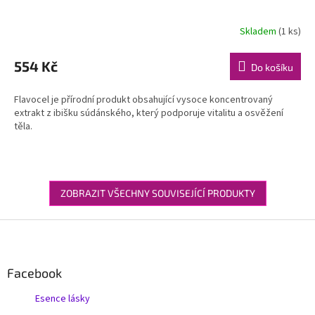
Skladem
(1 ks)
554 Kč
Do košíku
Flavocel je přírodní produkt obsahující vysoce koncentrovaný
extrakt z ibišku súdánského, který podporuje vitalitu a osvěžení
těla.
ZOBRAZIT VŠECHNY SOUVISEJÍCÍ PRODUKTY
Z
á
p
a
Facebook
t
Esence lásky
í