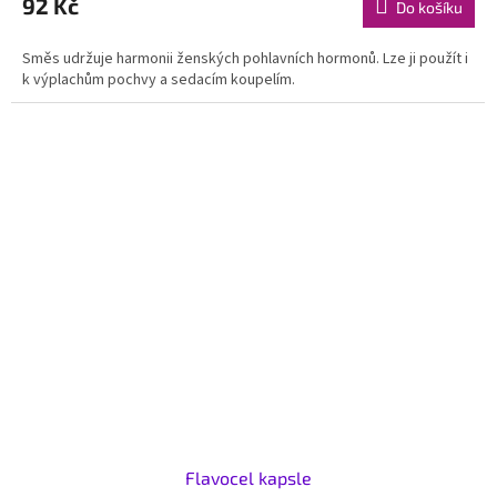
92 Kč
Do košíku
Směs udržuje harmonii ženských pohlavních hormonů. Lze ji použít i
k výplachům pochvy a sedacím koupelím.
Flavocel kapsle