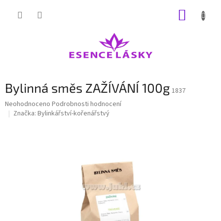
Přejít
NÁKUP
na
obsah
KOŠÍK
Bylinná směs ZAŽÍVÁNÍ 100g
1837
Průměrné
Neohodnoceno
Podrobnosti hodnocení
hodnocení
Značka:
Bylinkářství-kořenářstvý
produktu
je
0,0
z
5
hvězdiček.