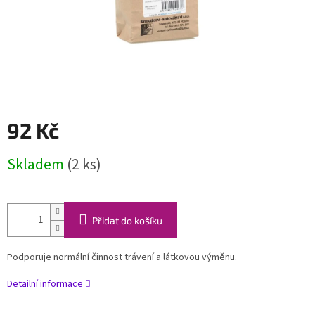
92 Kč
Měrná
Skladem
(2 ks)
cena:
Přidat do košíku
Podporuje normální činnost trávení a látkovou výměnu.
Detailní informace