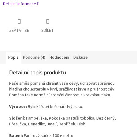
Detailní informace
ZEPTAT SE
SDÍLET
Popis
Podobné (4)
Hodnocení
Diskuze
Detailní popis produktu
Naše směs pomáhá chránit vaše cévy, udržovat správnou
hladinu cholesterolu v krvi, srážlivost krve a pružnost cév.
Pomáhá také normální srdeční činnosti a krevnímu tlaku.
Výrobce:
Bylinkářství-kořenářstvý, s.r.o.
Složení:
Pampeliška, Kokoška pastuší tobolka, Bez černý,
Přeslička, Benedikt, Jmelí, Řebříček, Hloh
Balení:
Papírový sáček 100 g netto