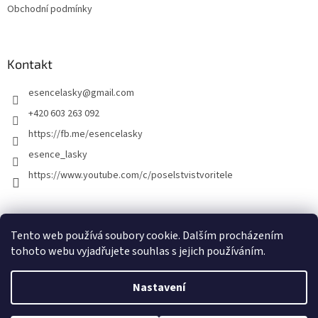
Obchodní podmínky
Kontakt
esencelasky
@
gmail.com
+420 603 263 092
https://fb.me/esencelasky
esence_lasky
https://www.youtube.com/c/poselstvistvoritele
Tento web používá soubory cookie. Dalším procházením
tohoto webu vyjadřujete souhlas s jejich používáním.
Nastavení
Vytvořil Shoptet