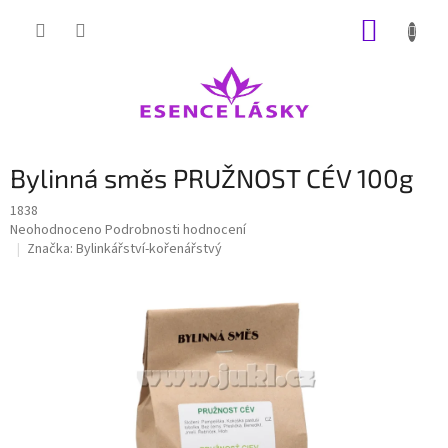
Přejít
NÁKUP
na
obsah
KOŠÍK
Bylinná směs PRUŽNOST CÉV 100g
1838
Průměrné
Neohodnoceno
Podrobnosti hodnocení
hodnocení
Značka:
Bylinkářství-kořenářstvý
produktu
je
0,0
z
5
hvězdiček.