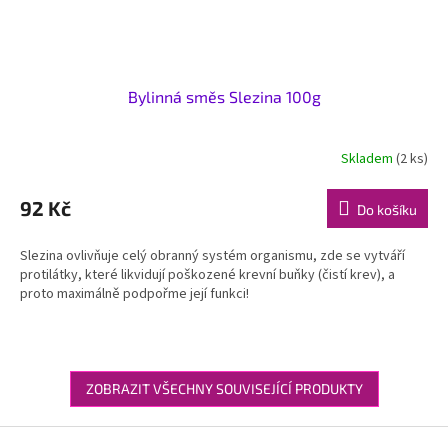
Bylinná směs Slezina 100g
Skladem
(2 ks)
92 Kč
Do košíku
Slezina ovlivňuje celý obranný systém organismu, zde se vytváří
protilátky, které likvidují poškozené krevní buňky (čistí krev), a
proto maximálně podpořme její funkci!
ZOBRAZIT VŠECHNY SOUVISEJÍCÍ PRODUKTY
Z