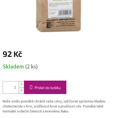
92 Kč
Měrná
Skladem
(2 ks)
cena:
Přidat do košíku
Naše směs pomáhá chránit vaše cévy, udržovat správnou hladinu
cholesterolu v krvi, srážlivost krve a pružnost cév. Pomáhá také
normální srdeční činnosti a krevnímu tlaku.