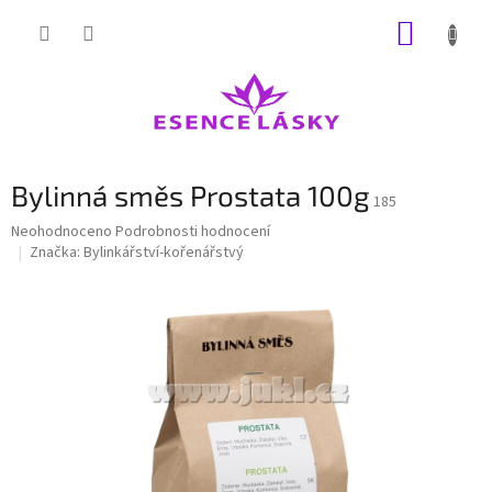
Přejít
NÁKUP
na
obsah
KOŠÍK
Bylinná směs Prostata 100g
185
Průměrné
Neohodnoceno
Podrobnosti hodnocení
hodnocení
Značka:
Bylinkářství-kořenářstvý
produktu
je
0,0
z
5
hvězdiček.