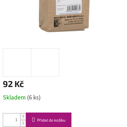
92 Kč
Měrná
Skladem
(6 ks)
cena:
Přidat do košíku