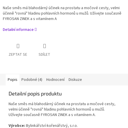
Naše směs má blahodárný účinek na prostatu a močové cesty, velmi
účinně "rovná" hladinu pohlavních hormonů u mužů. Užívejte současně
FYROSAN ZINEK a s vitamínem A
Detailní informace
ZEPTAT SE
SDÍLET
Popis
Podobné (4)
Hodnocení
Diskuze
Detailní popis produktu
Naše směs má blahodárný účinek na prostatu a močové cesty,
velmi účinně "rovná" hladinu pohlavních hormonů u mužů.
Užívejte současně FYROSAN ZINEK a s vitamínem A.
Výrobce:
Bylinkářství-kořenářstvý, s.r.o.