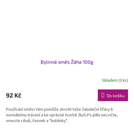
Bylinná směs Žáha 100g
Skladem
(3 ks)
92 Kč
Do košíku
Používání směsi Vám pomůže zkrotit Vaše žaludeční šťávy k
normálnímu trávení a ke správné tvorbě žluči.Po jídle necvičte,
omezte cibuli, česnek a "bublinky".