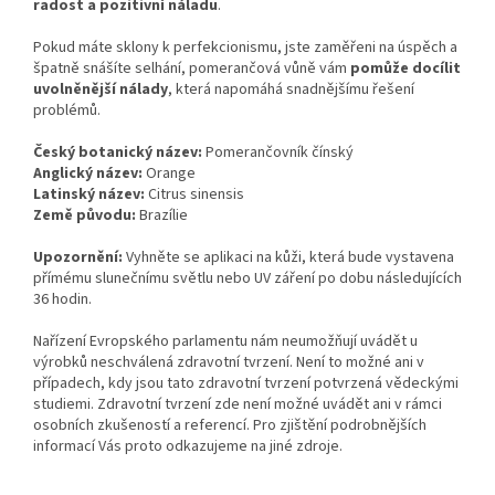
radost a pozitivní náladu
.
Pokud máte sklony k perfekcionismu, jste zaměřeni na úspěch a
špatně snášíte selhání, pomerančová vůně vám
pomůže docílit
uvolněnější nálady
, která napomáhá snadnějšímu řešení
problémů.
Český botanický název:
Pomerančovník čínský
Anglický název:
Orange
Latinský název:
Citrus sinensis
Země původu:
Brazílie
Upozornění:
Vyhněte se aplikaci na kůži, která bude vystavena
přímému slunečnímu světlu nebo UV záření po dobu následujících
36 hodin.
Nařízení Evropského parlamentu nám neumožňují uvádět u
výrobků neschválená zdravotní tvrzení. Není to možné ani v
případech, kdy jsou tato zdravotní tvrzení potvrzená vědeckými
studiemi. Zdravotní tvrzení zde není možné uvádět ani v rámci
osobních zkušeností a referencí. Pro zjištění podrobnějších
informací Vás proto odkazujeme na jiné zdroje.