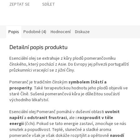
ZEPTAT SE
SDÍLET
Popis
Podobné (4)
Hodnocení
Diskuze
Detailní popis produktu
Esenciální olej se extrahuje z kůry plodů pomerančovníku
čínského, který pochází z Asie. Do Evropy jej přivezli portugalští
průzkumníci vracející se z jižní Číny.
Pomeranč je tradičním čínským
symbolem štěstí a
prosperity
. Také terapeutickou hodnotu jeho plodů objevili ve
staré Číně. Sušená pomerančová kůra je důležitou součástí
východního lékařství.
Esenciální olej Pomeranč pomáhá v duševní oblasti
uvolnit
napětí
a
odstranit frustraci
, ale i
rozproudit v těle
energii
(čchi). Pokud se tato energie zastaví, zmocňuje se nás
smutek a popudlivost. Teplé, slunečné a sladké aroma
pomeranče však je však dokáže rozptýlit a opětovně
navodí