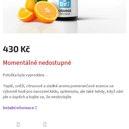
430 Kč
Měrná
Momentálně nedostupné
cena:
Položka byla vyprodána…
Teplé, svěží, citrusové a sladké aroma pomerančové esence se
výborně hodí pro navození klidu, optimismu, ale také tehdy, když vám
jde o úspěch a bojíte se, že neobstojíte.
Detailní informace