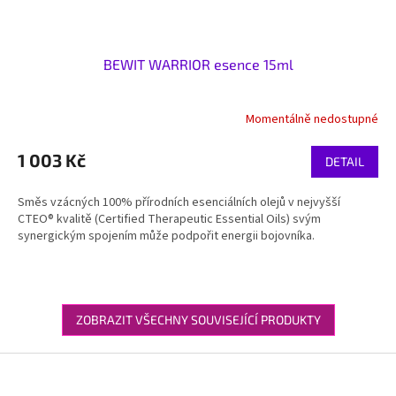
BEWIT WARRIOR esence 15ml
Momentálně nedostupné
1 003 Kč
DETAIL
Směs vzácných 100% přírodních esenciálních olejů v nejvyšší
CTEO® kvalitě (Certified Therapeutic Essential Oils) svým
synergickým spojením může podpořit energii bojovníka.
ZOBRAZIT VŠECHNY SOUVISEJÍCÍ PRODUKTY
Z
á