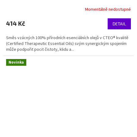
Momentálně nedostupné
414 Kč
DETAIL
Směs vzácných 100% přírodních esenciálních olejů v CTEO® kvalitě
(Certified Therapeutic Essential Oils) svým synergickým spojením
může podpořit pocit čistoty, klidu a...
Novinka