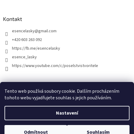
Kontakt
esencelasky
@
gmail.com
+420 603 263 092
https://fb.me/esencelasky
esence_lasky
https://www.youtube.com/c/poselstvistvoritele
Tento web používá soubory cookie. Dalším procházením
tohoto webu vyjadřujete souhlas s jejich používáním.
Nastavení
Vytvořil Shoptet
Odmítnout
Souhlasím
Copyright 2026
Esence lásky
. Všechna práva vyhrazena.