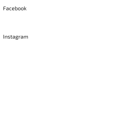
p
a
Facebook
t
í
Instagram