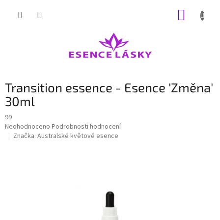
Přejít
NÁKUP
na
obsah
KOŠÍK
Transition essence - Esence 'Změna'
30ml
99
Průměrné
Neohodnoceno
Podrobnosti hodnocení
hodnocení
Značka:
Australské květové esence
produktu
je
0,0
z
5
hvězdiček.