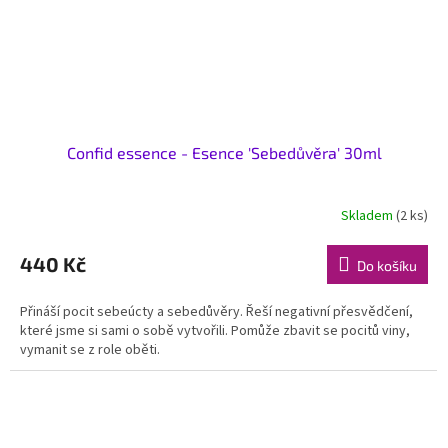
Confid essence - Esence 'Sebedůvěra' 30ml
Skladem
(2 ks)
440 Kč
Do košíku
Přináší pocit sebeúcty a sebedůvěry. Řeší negativní přesvědčení,
které jsme si sami o sobě vytvořili. Pomůže zbavit se pocitů viny,
vymanit se z role oběti.