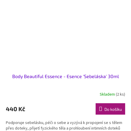
Body Beautiful Essence - Esence 'Sebeláska' 30ml
Skladem
(2 ks)
440 Kč
Do košíku
Podporuje sebelásku, péči o sebe a vyzývá k propojení se s tělem
přes doteky, přijetí fyzického těla a prohloubení intimních doteků