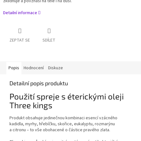
zklidňuje a povznáší na těle i na duši.
Detailní informace
ZEPTAT SE
SDÍLET
Popis
Hodnocení
Diskuze
Detailní popis produktu
Použití spreje s éterickými oleji
Three kings
Produkt obsahuje jedinečnou kombinaci esencí vzácného
kadidla, myrhy, hřebíčku, skořice, eukalyptu, rozmarýnu
a citronu – to vše obohacené o částice pravého zlata.