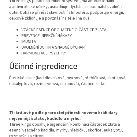
Three kings působí na imunitní systém, má antibakteriální
a antivirotické účinky, usnadňuje dýchání a napomáhá uvolnění
dutin. Dokáže přinést slavnostní atmosféru, podporuje energii,
celkově zklidňuje a povznáší na těle i na duši.
VZÁCNÉ ESENCE OBOHACENÉ O ČÁSTICE ZLATA
PREVENCE INFEKČNÍ NÁKAZY
IMUNITA
UVOLNĚNÍ DUTIN A SNADNÉ DÝCHÁNÍ
HARMONIZACE PSYCHIKY
Účinné ingredience
Éterické silice (kadidlovníková, myrhová, hřebíčková, skořicová,
eukalyptová, rozmarýnová, citronová), částice zlata.
Tři králové podle proroctví přinesli novému králi dary
nejcennější: zlato, kadidlo a myrhu.
Three kings obsahuje legendární kombinaci částeček zlata a
esencí vzácného kadidla, myrhy, hřebíčku, skořice, eukalyptu,
rozmarýnu a citronu.