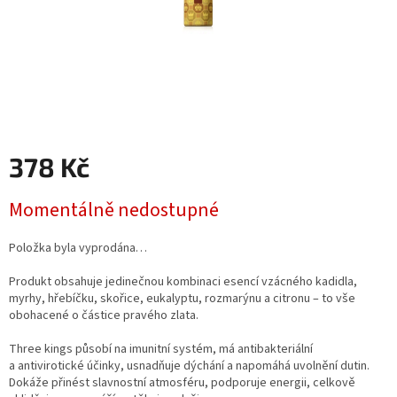
378 Kč
Měrná
Momentálně nedostupné
cena:
Položka byla vyprodána…
Produkt obsahuje jedinečnou kombinaci esencí vzácného kadidla,
myrhy, hřebíčku, skořice, eukalyptu, rozmarýnu a citronu – to vše
obohacené o částice pravého zlata.
Three kings působí na imunitní systém, má antibakteriální
a antivirotické účinky, usnadňuje dýchání a napomáhá uvolnění dutin.
Dokáže přinést slavnostní atmosféru, podporuje energii, celkově