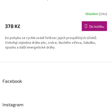
Skladem
(2 ks)
378 Kč
Do košíku
Do pohybu se rychle uvádí řetězec jejich prospěšných účinků.
Ovlivňují zejména dráhu plic, srdce, tlustého střeva, žaludku,
opasku a další energetické dráhy.
Z
á
p
a
Facebook
t
í
Instagram