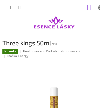
Přejít
NÁKUP
na
obsah
KOŠÍK
Three kings 50ml
998
Průměrné
Neohodnoceno
Podrobnosti hodnocení
Novinka
hodnocení
Značka:
Energy
produktu
je
0,0
z
5
hvězdiček.