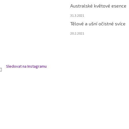
Australské květové esence
31.3.2021
Tělové a ušní očistné svíce
20.2.2021
Sledovat na Instagramu