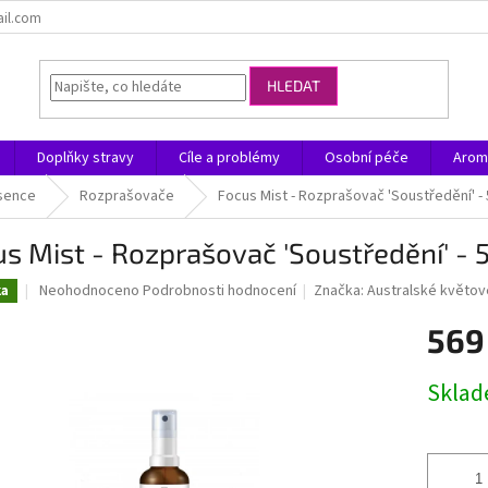
ail.com
HLEDAT
Doplňky stravy
Cíle a problémy
Osobní péče
Arom
sence
Rozprašovače
Focus Mist - Rozprašovač 'Soustředění' -
s Mist - Rozprašovač 'Soustředění' -
Průměrné
Neohodnoceno
Podrobnosti hodnocení
Značka:
Australské květo
ka
hodnocení
produktu
569
je
0,0
Měrná
Skla
z
cena:
5
hvězdiček.