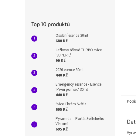
n
e
l
Top 10 produktů
Osobní esence 30ml
680 Kč
Ježkovy tělové TURBO svíce
'SUPER L'
99 Kč
2026 esence 30ml
440 Kč
Emergency essence - Esence
'První pomoc' 30ml
440 Kč
Popi
Svíce Chrám Světla
695 Kč
Pyramida – Portál Světelného
Det
Vědomí
695 Kč
Vyro