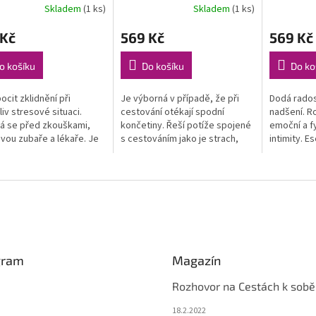
Skladem
(1 ks)
Skladem
(1 ks)
 Kč
569 Kč
569 Kč
o košíku
Do košíku
Do ko
ocit zklidnění při
Je výborná v případě, že při
Dodá radost
liv stresové situaci.
cestování otékají spodní
nadšení. R
á se před zkouškami,
končetiny. Řeší potíže spojené
emoční a f
vou zubaře a lékaře. Je
s cestováním jako je strach,
intimity. E
 také na modřiny, otoky,
nevolnost, úzkost a obavy.
prostoru n
děniny, bolesti zad,
Umožní nám cítit se dobře, až...
a...
gram
Magazín
Rozhovor na Cestách k sobě
18.2.2022