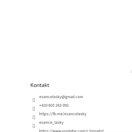
Kontakt
esencelasky
@
gmail.com
+420 603 263 092
https://fb.me/esencelasky
esence_lasky
https://www.youtube.com/c/poselst