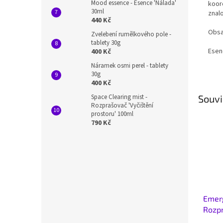
Mood essence - Esence 'Nálada'
koord
30ml
znalo
440 Kč
Obsa
Zvelebení rumělkového pole -
tablety 30g
Esen
400 Kč
Náramek osmi perel - tablety
30g
400 Kč
Souvi
Space Clearing mist -
Rozprašovač 'Vyčištění
prostoru' 100ml
790 Kč
Emerg
Rozpr
pomo