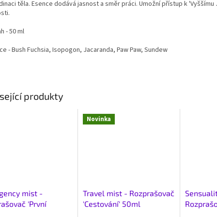
inaci těla. Esence dodává jasnost a směr práci. Umožní přístup k 'Vyššímu J
sti.
h - 50 ml
ce - Bush Fuchsia, Isopogon, Jacaranda, Paw Paw, Sundew
sející produkty
Novinka
ency mist -
Travel mist - Rozprašovač
Sensualit
ašovač 'První
'Cestování' 50ml
Rozprašo
c' 50ml
50ml