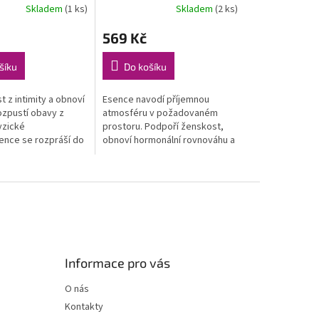
Skladem
(1 ks)
Skladem
(2 ks)
569 Kč
šíku
Do košíku
 z intimity a obnoví
Esence navodí příjemnou
ozpustí obavy z
atmosféru v požadovaném
yzické
prostoru. Podpoří ženskost,
sence se rozpráší do
obnoví hormonální rovnováhu a
ebo přímo na tělo.
pomůže nalézt vnitřní krásu
každé ženy. Řeší potíže
spojené s...
Informace pro vás
O nás
Kontakty