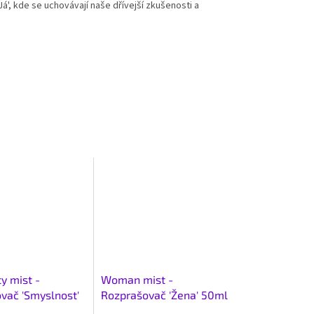
á', kde se uchovávají naše dřívejší zkušenosti a
y mist -
Woman mist -
vač 'Smyslnost'
Rozprašovač 'Žena' 50ml