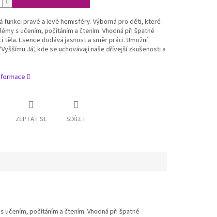
 funkci pravé a levé hemisféry. Výborná pro děti, které
lémy s učením, počítáním a čtením. Vhodná při špatné
i těla. Esence dodává jasnost a směr práci. Umožní
 'Vyššímu Já', kde se uchovávají naše dřívejší zkušenosti a
informace
ZEPTAT SE
SDÍLET
 s učením, počítáním a čtením. Vhodná při špatné