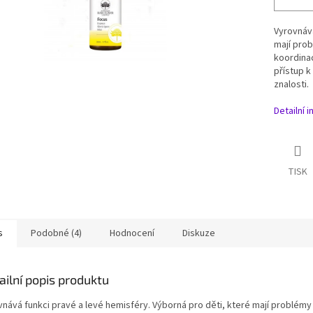
Vyrovnává
mají prob
koordinac
přístup k
znalosti.
Detailní 
TISK
s
Podobné (4)
Hodnocení
Diskuze
ailní popis produktu
vnává funkci pravé a levé hemisféry. Výborná pro děti, které mají problémy