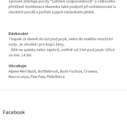
zároveň zmírňuje pocity “zatížení zodpovědností” a celkového
přetížení. Kombinace Maminka také podpoří při uvědomování si
vlastních pocitů a potřeb a jejich následném plnění.
Dávkování
:
7 kapek 2x denně do úst pod jazyk, nebo do malého množství
vody. Je vhodné i pro kojící ženy.
Děti na spánky nebo zápěstí, vnitřně od 3 let pod jazyk. Užívá
se min. 14 dní.
Obsahuje:
Alpine Mint Bush, Bottlebrush, Bush Fuchsia, Crowea,
Macrocarpa, Paw Paw, Philotheca
Z
á
p
a
Facebook
t
í