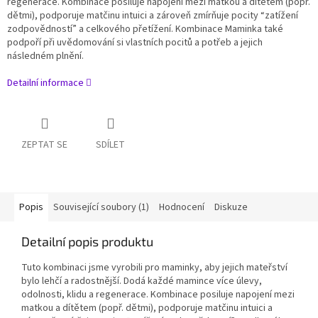
regenerace. Kombinace posiluje napojení mezi matkou a dítětem (popř.
dětmi), podporuje matčinu intuici a zároveň zmírňuje pocity “zatížení
zodpovědností” a celkového přetížení. Kombinace Maminka také
podpoří při uvědomování si vlastních pocitů a potřeb a jejich
následném plnění.
Detailní informace
ZEPTAT SE
SDÍLET
Popis
Související soubory (1)
Hodnocení
Diskuze
Detailní popis produktu
Tuto kombinaci jsme vyrobili pro maminky, aby jejich mateřství
bylo lehčí a radostnější. Dodá každé mamince více úlevy,
odolnosti, klidu a regenerace. Kombinace posiluje napojení mezi
matkou a dítětem (popř. dětmi), podporuje matčinu intuici a