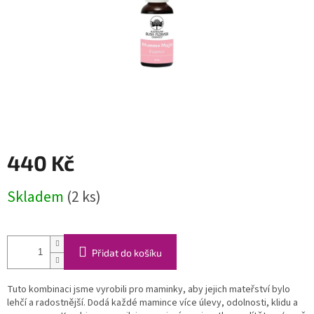
440 Kč
Měrná
Skladem
(2 ks)
cena:
Přidat do košíku
Tuto kombinaci jsme vyrobili pro maminky, aby jejich mateřství bylo
lehčí a radostnější. Dodá každé mamince více úlevy, odolnosti, klidu a