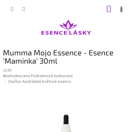
Přejít
NÁKUP
na
obsah
KOŠÍK
Mumma Mojo Essence - Esence
'Maminka' 30ml
1139
Průměrné
Neohodnoceno
Podrobnosti hodnocení
hodnocení
Značka:
Australské květové esence
produktu
je
0,0
z
5
hvězdiček.