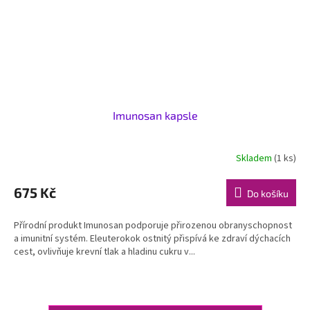
Imunosan kapsle
Skladem
(1 ks)
675 Kč
Do košíku
Přírodní produkt Imunosan podporuje přirozenou obranyschopnost
a imunitní systém. Eleuterokok ostnitý přispívá ke zdraví dýchacích
cest, ovlivňuje krevní tlak a hladinu cukru v...