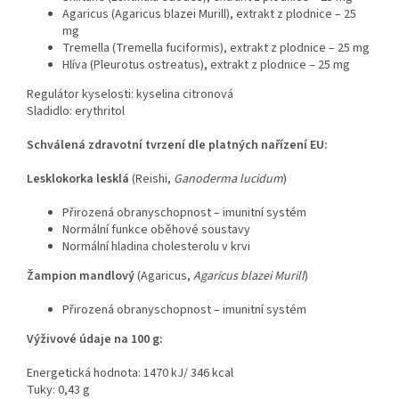
Agaricus (Agaricus blazei Murill), extrakt z plodnice – 25
mg
Tremella (Tremella fuciformis), extrakt z plodnice – 25 mg
Hlíva (Pleurotus ostreatus), extrakt z plodnice – 25 mg
Regulátor kyselosti: kyselina citronová
Sladidlo: erythritol
Schválená zdravotní tvrzení dle platných nařízení EU:
Lesklokorka lesklá
(Reishi,
Ganoderma lucidum
)
Přirozená obranyschopnost – imunitní systém
Normální funkce oběhové soustavy
Normální hladina cholesterolu v krvi
Žampion mandlový
(Agaricus,
Agaricus blazei Murill
)
Přirozená obranyschopnost – imunitní systém
Výživové údaje na 100 g:
Energetická hodnota: 1470 kJ/ 346 kcal
Tuky: 0,43 g