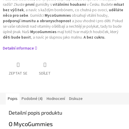
radši? Zkuste
první
gumídky s
vitálními houbami
v Česku. Budete
mlsat
bez výčitek
, a navíc s každým bonbónem, co chutná po ovoci,
uděláte
něco pro sebe
. Gumídci
MycoGummies
obsahují vitální houby,
podporují imunitu a obranyschopnost
a jsou vhodné i pro děti. Pokud
se vaše ratolesti nad vitamíny ošklíbají a nechtějí je polykat, tady to bude
úplně jinak. Naši
MycoGummies
mají totiž tvar malých houbiček, který
děti bude bavit
, a navíc je slupnou jako malinu.
A bez cukru.
Detailní informace
ZEPTAT SE
SDÍLET
Popis
Podobné (4)
Hodnocení
Diskuze
Detailní popis produktu
O MycoGummies