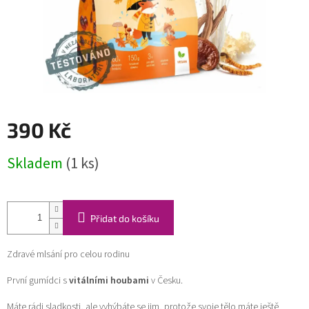
390 Kč
Měrná
Skladem
(1 ks)
cena:
Přidat do košíku
Zdravé mlsání pro celou rodinu
První gumídci s
vitálními houbami
v Česku.
Máte rádi sladkosti, ale vyhýbáte se jim, protože svoje tělo máte ještě