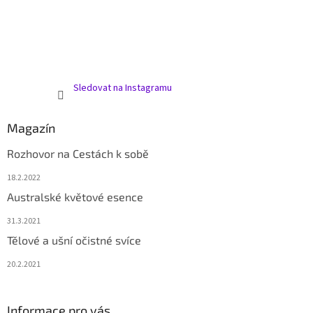
Sledovat na Instagramu
Magazín
Rozhovor na Cestách k sobě
18.2.2022
Australské květové esence
31.3.2021
Tělové a ušní očistné svíce
20.2.2021
Informace pro vás