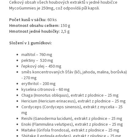
Celkový obsah všech houbových extraktů v jedné houbičce
MycoGummies je 250mg, což odpovídá půl kapsli.
Počet kusů v sáčku:
60 ks
Hmotnost obsahu celkem:
150 g
Hmotnost jedné houbičky:
2,5 g
Složení v 1 gumídkovi:
maltitol – 760 mg
pektiny –
520 mg
řepkový olej – 450 mg
směs koncentrovaných šťáv (liči, jahoda, malina, borůvka)
- 270 mg
erythritol – 200 mg
kyselina citronová – 60 mg
Chaga (Inonotus obliquus), extrakt z plodnice – 25 mg
Hericium (Hericium erinaceus), extrakt z plodnice – 25 mg
Cordyceps (Cordyceps sinensis), extrakt z mycelia – 25
mg
Reishi (Ganoderma lucidum), extrakt z plodnice – 25 mg
Enoki (Flammulina velutipes), extrakt z plodnice – 25 mg
Maitake (Grifola frondosa), extrakt z plodnice – 25 mg
Shiitake (Lentinula edodes), extrakt z plodnice – 25 mg