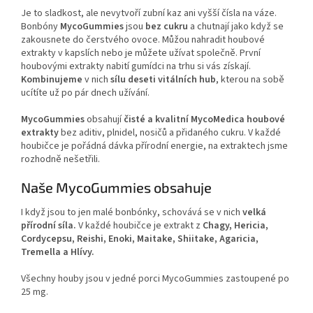
Je to sladkost, ale nevytvoří zubní kaz ani vyšší čísla na váze.
Bonbóny
MycoGummies
jsou
bez cukru
a chutnají jako když se
zakousnete do čerstvého ovoce. Můžou nahradit houbové
extrakty v kapslích nebo je můžete užívat společně. První
houbovými extrakty nabití gumídci na trhu si vás získají.
Kombinujeme
v nich
sílu deseti vitálních hub
, kterou na sobě
ucítíte už po pár dnech užívání.
MycoGummies
obsahují
čisté a kvalitní MycoMedica houbové
extrakty
bez aditiv, plnidel, nosičů a přidaného cukru. V každé
houbičce je pořádná dávka přírodní energie, na extraktech jsme
rozhodně nešetřili.
Naše MycoGummies obsahuje
I když jsou to jen malé bonbónky, schovává se v nich
velká
přírodní síla.
V každé houbičce je extrakt z
Chagy, Hericia,
Cordycepsu, Reishi, Enoki, Maitake, Shiitake, Agaricia,
Tremella a Hlívy.
Všechny houby jsou v jedné porci MycoGummies zastoupené po
25 mg.