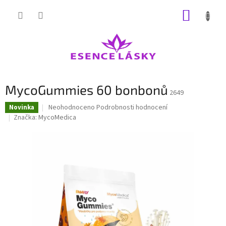
Přejít
NÁKUP
na
obsah
KOŠÍK
MycoGummies 60 bonbonů
2649
Průměrné
Neohodnoceno
Podrobnosti hodnocení
Novinka
hodnocení
Značka:
MycoMedica
produktu
je
0,0
z
5
hvězdiček.