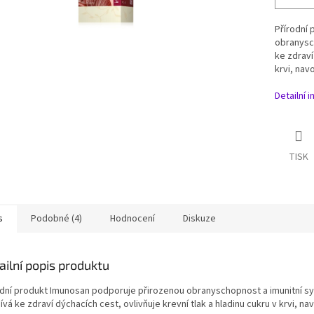
Přírodní
obranysch
ke zdraví
krvi, nav
Detailní 
TISK
s
Podobné (4)
Hodnocení
Diskuze
ailní popis produktu
odní produkt Imunosan podporuje přirozenou obranyschopnost a imunitní syst
ívá ke zdraví dýchacích cest, ovlivňuje krevní tlak a hladinu cukru v krvi, n