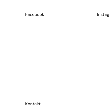
a
t
Facebook
Insta
í
Kontakt