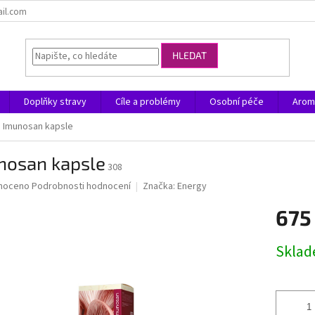
ail.com
HLEDAT
Doplňky stravy
Cíle a problémy
Osobní péče
Arom
Imunosan kapsle
nosan kapsle
308
né
noceno
Podrobnosti hodnocení
Značka:
Energy
ní
675
u
Měrná
Skla
cena:
ek.