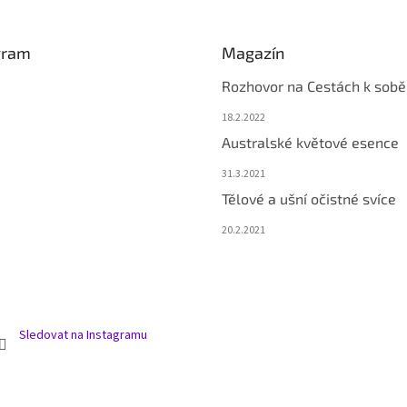
gram
Magazín
Rozhovor na Cestách k sobě
18.2.2022
Australské květové esence
31.3.2021
Tělové a ušní očistné svíce
20.2.2021
Sledovat na Instagramu