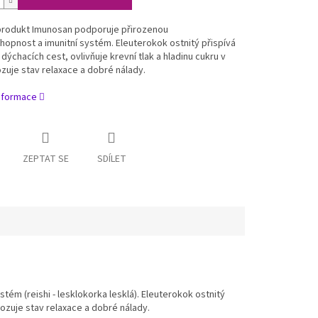
 produkt Imunosan podporuje přirozenou
opnost a imunitní systém. Eleuterokok ostnitý přispívá
 dýchacích cest, ovlivňuje krevní tlak a hladinu cukru v
ozuje stav relaxace a dobré nálady.
informace
ZEPTAT SE
SDÍLET
ém (reishi - lesklokorka lesklá). Eleuterokok ostnitý
avozuje stav relaxace a dobré nálady.