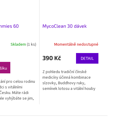
mies 60
MycoClean 30 dávek
Skladem
(1 ks)
Momentálně nedostupné
390 Kč
DETAIL
šíku
Z pohledu tradiční čínské
medicíny účinná kombinace
ání pro celou rodinu
slzovky, Buddhovy ruky,
ci s vitálními
semínek lotosu a vitální houby
Česku. Máte rádi
Maitake pro snadnou přípravu
ale vyhýbáte se jim,
nápoje na posílení...
oje tělo máte ještě
te první...