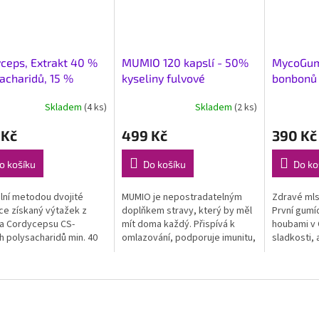
ceps, Extrakt 40 %
MUMIO 120 kapslí - 50%
MycoGum
acharidů, 15 %
kyseliny fulvové
bonbonů
tolu
Skladem
(4 ks)
Skladem
(2 ks)
 Kč
499 Kč
390 Kč
o košíku
Do košíku
Do ko
lní metodou dvojité
MUMIO je nepostradatelným
Zdravé mls
ce získaný výtažek z
doplňkem stravy, který by měl
První gumíd
a Cordycepsu CS-
mít doma každý. Přispívá k
houbami v 
 polysacharidů min. 40
omlazování, podporuje imunitu,
sladkosti, 
h manitolu min. 15 %.
normální funkce reprodukčního
protože sv
 90 kapslí x 500 mg čistá
systému a močové soustavy....
radši? Zkus
st...