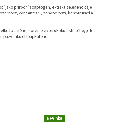
obí jako přírodní adaptogen, extrakt zeleného čaje
, pozornost, koncentraci, pohotovost), koncentraci a
u velkoúborného, kořen eleuterokoku ostnitého, jetel
řen pazvonku chloupkatého.
Novinka