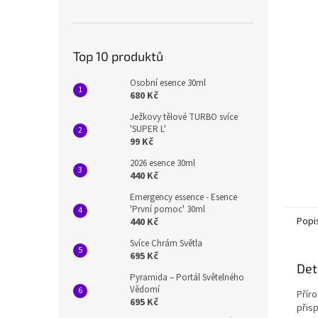
n
e
l
Top 10 produktů
Osobní esence 30ml
680 Kč
Ježkovy tělové TURBO svíce
'SUPER L'
99 Kč
2026 esence 30ml
440 Kč
Emergency essence - Esence
'První pomoc' 30ml
Popi
440 Kč
Svíce Chrám Světla
695 Kč
Det
Pyramida – Portál Světelného
Vědomí
Přír
695 Kč
přisp