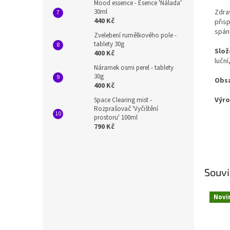
Mood essence - Esence 'Nálada'
30ml
Zdra
440 Kč
přisp
spán
Zvelebení rumělkového pole -
tablety 30g
Slož
400 Kč
lučn
Náramek osmi perel - tablety
30g
Obs
400 Kč
Výr
Space Clearing mist -
Rozprašovač 'Vyčištění
prostoru' 100ml
790 Kč
Souvi
Novi