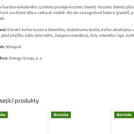
ví kardiovaskulárního systému posiluje kozinec blanitý. Kozinec blanitý půs
ívá k osvěžení těla a celkové vitalitě. Má vliv na kognitivní funkce (paměť
ek.
ení:
Extrakt: kořen kozince blanitého, lesklokorka lesklá, kořen atraktylis
í, plod ptačího zobu obecného, žampion mandlový, listy zeleného čaje, ko
ah:
90 kapslí
obce:
Energy Group, a. s.
sející produkty
nka
Novinka
Novinka