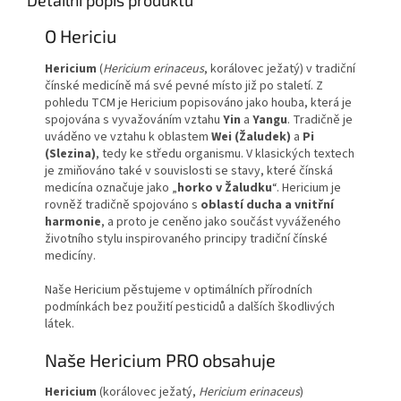
Detailní popis produktu
O Hericiu
Hericium
(
Hericium erinaceus
, korálovec ježatý) v tradiční
čínské medicíně má své pevné místo již po staletí. Z
pohledu TCM je Hericium popisováno jako houba, která je
spojována s vyvažováním vztahu
Yin
a
Yangu
. Tradičně je
uváděno ve vztahu k oblastem
Wei (Žaludek)
a
Pi
(Slezina)
, tedy ke středu organismu. V klasických textech
je zmiňováno také v souvislosti se stavy, které čínská
medicína označuje jako „
horko v Žaludku
“. Hericium je
rovněž tradičně spojováno s
oblastí ducha a vnitřní
harmonie
, a proto je ceněno jako součást vyváženého
životního stylu inspirovaného principy tradiční čínské
medicíny.
Naše Hericium pěstujeme v optimálních přírodních
podmínkách bez použití pesticidů a dalších škodlivých
látek.
Naše
Hericium PRO
obsahuje
Hericium
(korálovec ježatý,
Hericium erinaceus
)