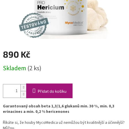
890 Kč
Měrná
Skladem
(2 ks)
cena:
Přidat do košíku
Garantovaný obsah beta 1,3/1,6 glukanů min. 30 %, min. 0,3
erinacines a min. 0,2 % hericenones
Říkáte si, že houby MycoMedica už nemůžou být kvalitnější a účinnější?
Můžou.