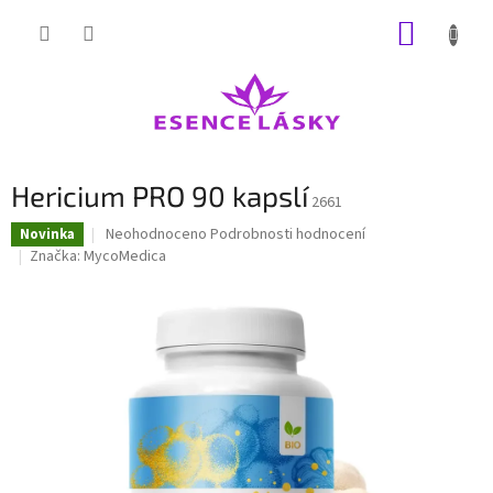
Přejít
NÁKUP
na
obsah
KOŠÍK
Hericium PRO 90 kapslí
2661
Průměrné
Neohodnoceno
Podrobnosti hodnocení
Novinka
hodnocení
Značka:
MycoMedica
produktu
je
0,0
z
5
hvězdiček.