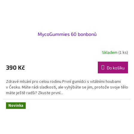
MycoGummies 60 bonbonů
Skladem
(1 ks)
390 Kč
Do košíku
Zdravé mlsání pro celou rodinu První gumídci s vitálními houbami
v Česku. Máte rádi sladkosti, ale vyhýbáte se jim, protože svoje tělo
máte ještě radši? Zkuste první...
Novinka