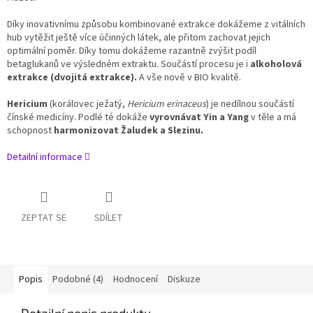
Díky inovativnímu způsobu kombinované extrakce dokážeme z vitálních
hub vytěžit ještě více účinných látek, ale přitom zachovat jejich
optimální poměr. Díky tomu dokážeme razantně zvýšit podíl
betaglukanů ve výsledném extraktu. Součástí procesu je i
alkoholová
extrakce (dvojitá extrakce).
A vše nově v BIO kvalitě.
Hericium
(korálovec ježatý,
Hericium erinaceus
) je nedílnou součástí
čínské medicíny. Podlé té dokáže
vyrovnávat Yin a Yang
v těle a má
schopnost
harmonizovat Žaludek a Slezinu.
Detailní informace
ZEPTAT SE
SDÍLET
Popis
Podobné (4)
Hodnocení
Diskuze