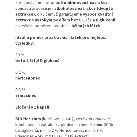
zpracováváme metodou
kombinované extrakce
,
součástí procesu je i
alkoholová extrakce (dvojitá
extrakce)
, díky čemuž garantujeme
vysoce kvalitní
extrakt s vysokým podílem beta 1,3/1,6 D glukanů
a ideálním poměrem ostatních
účinných látek
.
Ideální poměr bioaktivních látek pro nejlepší
výsledky:
30 %
beta 1,3/1,6 D glukanů
0,2 %
hericenones
0,3 %
erinacines
Složení v 1 kapsli:
BIO Hericium
(korálovec ježatý,
Hericium erinaceus
)
–
kombinovaná extrakce z plodnice a mycelia min. 30 %
betaglukanů, min. 0,2 % Hericenones, min. 0,3 %
Erinacines – 500 mg (100% čistý extrakt)