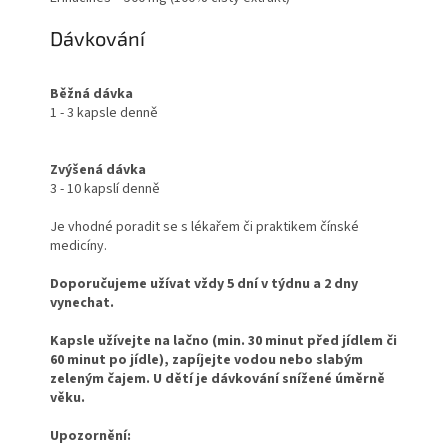
Dávkování
Běžná dávka
1 - 3 kapsle denně
Zvýšená dávka
3 - 10 kapslí denně
Je vhodné poradit se s lékařem či praktikem čínské
medicíny.
Doporučujeme užívat vždy 5 dní v týdnu a 2 dny
vynechat.
Kapsle užívejte na lačno (min. 30 minut před jídlem či
60 minut po jídle), zapíjejte vodou nebo slabým
zeleným čajem.
U dětí je dávkování snížené úměrně
věku.
Upozornění: