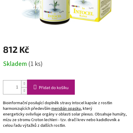
812 Kč
Měrná
Skladem
(1 ks)
cena:
Přidat do košíku
Bioinformační posilující doplněk stravy Intocel kapsle z rostlin
harmonizujících především
meridián opasku
, který
energeticky ovlivňuje orgány v oblasti solar plexus. Obsahuje humáty,
mízu ze stromu Croton lechleri - tzv. dračí krev nebo kadidlovník a
celou řadu výtažků z dalších rostlin.