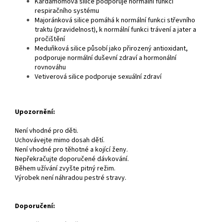
Kardamomová silice podporuje normální funkci
respiračního systému
Majoránková silice pomáhá k normální funkci střevního
traktu (pravidelnost), k normální funkci trávení a jater a
pročištění
Meduňková silice působí jako přirozený antioxidant,
podporuje normální duševní zdraví a hormonální
rovnováhu
Vetiverová silice podporuje sexuální zdraví
Upozornění:
Není vhodné pro děti.
Uchovávejte mimo dosah dětí.
Není vhodné pro těhotné a kojící ženy.
Nepřekračujte doporučené dávkování.
Během užívání zvyšte pitný režim.
Výrobek není náhradou pestré stravy.
Doporučení: