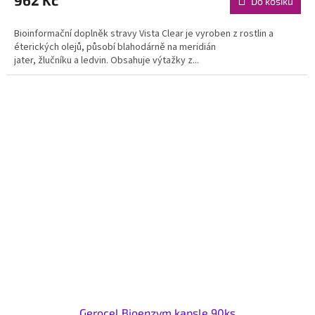
962 Kč
Do košíku
Bioinformační doplněk stravy Vista Clear je vyroben z rostlin a
éterických olejů, působí blahodárně na meridián
jater, žlučníku a ledvin. Obsahuje výtažky z...
Gerocel Bioenzym kapsle 90ks