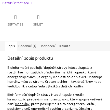
Detailní informace
ZEPTAT SE
SDÍLET
Popis
Podobné (4)
Hodnocení
Diskuze
Detailní popis produktu
Bioinformační posilující doplněk stravy Intocel kapsle z
rostlin harmonizujících především
meridián opasku
, který
energeticky ovlivňuje orgány v oblasti solar plexus. Obsahuje
humáty, mízu ze stromu Croton lechleri - tzv. dračí krev nebo
kadidlovník a celou řadu výtažků z dalších rostlin.
Bioinformační doplněk stravy Intocel kapsle z rostlin
harmonizující především meridián opasku, který spojuje veškeré
další
meridiány
, proto posilujeme-li tuto energetickou dráhu,
posilujeme celý energetický systém organizmu. Obsahuje