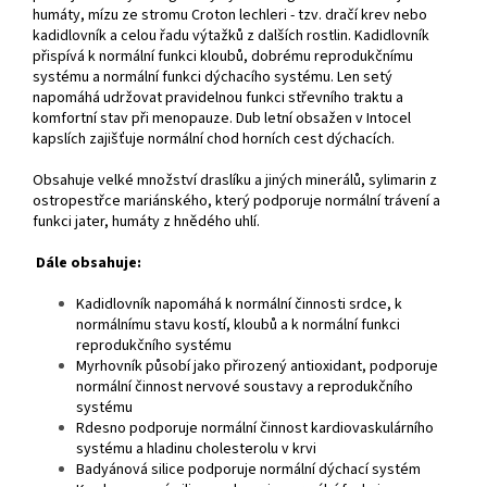
humáty, mízu ze stromu Croton lechleri - tzv. dračí krev nebo
kadidlovník a celou řadu výtažků z dalších rostlin. Kadidlovník
přispívá k normální funkci kloubů, dobrému reprodukčnímu
systému a normální funkci dýchacího systému. Len setý
napomáhá udržovat pravidelnou funkci střevního traktu a
komfortní stav při menopauze. Dub letní obsažen v Intocel
kapslích zajišťuje normální chod horních cest dýchacích.
Obsahuje velké množství draslíku a jiných minerálů, sylimarin z
ostropestřce mariánského, který podporuje normální trávení a
funkci jater, humáty z hnědého uhlí.
Dále obsahuje:
Kadidlovník napomáhá k normální činnosti srdce, k
normálnímu stavu kostí, kloubů a k normální funkci
reprodukčního systému
Myrhovník působí jako přirozený antioxidant, podporuje
normální činnost nervové soustavy a reprodukčního
systému
Rdesno podporuje normální činnost kardiovaskulárního
systému a hladinu cholesterolu v krvi
Badyánová silice podporuje normální dýchací systém