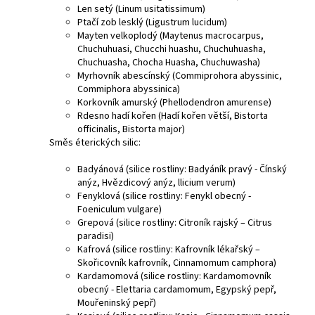
Len setý (Linum usitatissimum)
Ptačí zob lesklý (Ligustrum lucidum)
Mayten velkoplodý (Maytenus macrocarpus,
Chuchuhuasi, Chucchi huashu, Chuchuhuasha,
Chuchuasha, Chocha Huasha, Chuchuwasha)
Myrhovník abescínský (Commiprohora abyssinic,
Commiphora abyssinica)
Korkovník amurský (Phellodendron amurense)
Rdesno hadí kořen (Hadí kořen větší, Bistorta
officinalis, Bistorta major)
Směs éterických silic:
Badyánová (silice rostliny: Badyáník pravý - Čínský
anýz, Hvězdicový anýz, llicium verum)
Fenyklová (silice rostliny: Fenykl obecný -
Foeniculum vulgare)
Grepová (silice rostliny: Citroník rajský – Citrus
paradisi)
Kafrová (silice rostliny: Kafrovník lékařský –
Skořicovník kafrovník, Cinnamomum camphora)
Kardamomová (silice rostliny: Kardamomovník
obecný - Elettaria cardamomum, Egypský pepř,
Mouřeninský pepř)