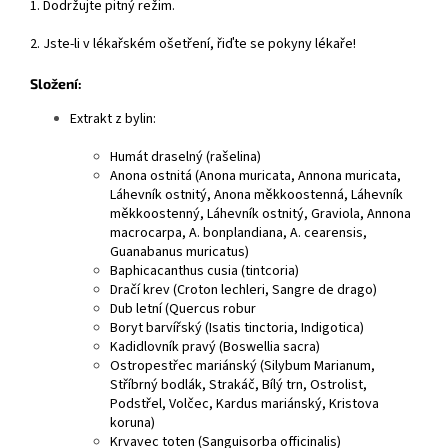
1. Dodržujte pitný režim.
2. Jste-li v lékařském ošetření, řiďte se pokyny lékaře!
Složení:
Extrakt z bylin:
Humát draselný (rašelina)
Anona ostnitá (Anona muricata, Annona muricata,
Láhevník ostnitý, Anona měkkoostenná, Láhevník
měkkoostenný, Láhevník ostnitý, Graviola, Annona
macrocarpa, A. bonplandiana, A. cearensis,
Guanabanus muricatus)
Baphicacanthus cusia (tintcoria)
Dračí krev (Croton lechleri, Sangre de drago)
Dub letní (Quercus robur
Boryt barvířský (Isatis tinctoria, Indigotica)
Kadidlovník pravý (Boswellia sacra)
Ostropestřec mariánský (Silybum Marianum,
Stříbrný bodlák, Strakáč, Bílý trn, Ostrolist,
Podstřel, Volčec, Kardus mariánský, Kristova
koruna)
Krvavec toten (Sanguisorba officinalis)