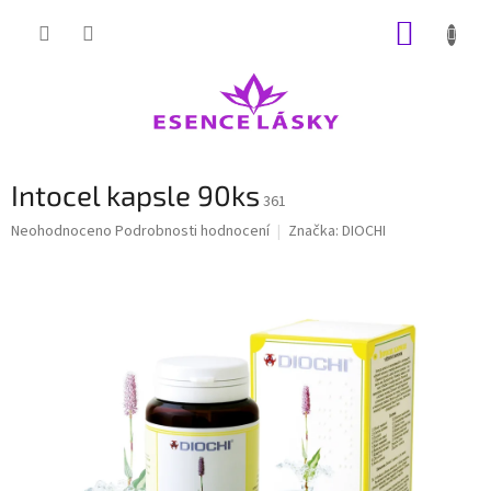
Přejít
NÁKUP
na
obsah
KOŠÍK
Intocel kapsle 90ks
361
Průměrné
Neohodnoceno
Podrobnosti hodnocení
Značka:
DIOCHI
hodnocení
produktu
je
0,0
z
5
hvězdiček.