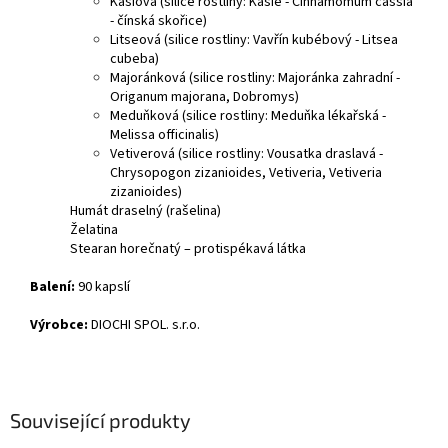
Kasiová (silice rostliny: Kasie - Cinnamomum cassia
- čínská skořice)
Litseová (silice rostliny: Vavřín kubébový - Litsea
cubeba)
Majoránková (silice rostliny: Majoránka zahradní -
Origanum majorana, Dobromys)
Meduňková (silice rostliny: Meduňka lékařská -
Melissa officinalis)
Vetiverová (silice rostliny: Vousatka draslavá -
Chrysopogon zizanioides, Vetiveria, Vetiveria
zizanioides)
Humát draselný (rašelina)
Želatina
Stearan horečnatý – protispékavá látka
Balení:
90 kapslí
Výrobce:
DIOCHI SPOL. s.r.o.
Související produkty