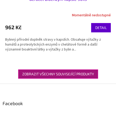
Momentálně nedostupné
962 Kč
DETAIL
Bylinný přírodní doplněk stravy v kapslích. Obsahuje výtažky z
humátů a proteolytických enzymů v chelátové formě a další
významné bioaktivní látky a výtažky z bylin a...
ZOBRAZIT VŠECHNY SOUVISEJÍCÍ PRODUKTY
Z
á
p
a
Facebook
t
í