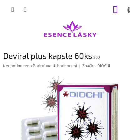
Přejít
NÁKUP
na
obsah
KOŠÍK
Deviral plus kapsle 60ks
360
Průměrné
Neohodnoceno
Podrobnosti hodnocení
Značka:
DIOCHI
hodnocení
produktu
je
0,0
z
5
hvězdiček.