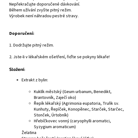
Nepřekračujte doporučené dávkování.
Během užívání zvyšte pitný režim.
Výrobek není náhradou pestré stravy.
Doporučení:
1. Dodržujte pitný režim.
2. Jste-li v lékařském ošetření, řiďte se pokyny lékaře!
Složení:
Extrakt z bylin:
Kuklík městský (Geum urbanum, Benedikt,
Brantovník, Zaječí oko)
Řepík lékařský (Agrimonia eupatoria, Truňk sv.
Kunhuty, Řepíček, Konopěnec, Starček, Starčec,
Stonček, Úrtobník)
Hřebíčkovec vonný (caryophylli aromatici,
Syzygium aromaticum)
Želatina