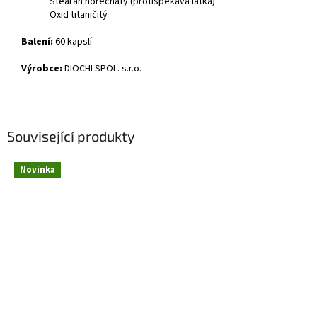
Stearan hořečnatý (protispékavá látka)
Oxid titaničitý
Balení:
60 kapslí
Výrobce:
DIOCHI SPOL. s.r.o.
Související produkty
Novinka