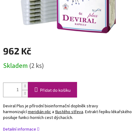
962 Kč
Měrná
Skladem
(2 ks)
cena:
Přidat do košíku
Deviral Plus je přírodní bioinformační doplněk stravy
harmonizující
meridián plic
a
tlustého střeva
. Extrakt řepíku lékařského
posiluje funkci horních cest dýchacích.
Detailní informace