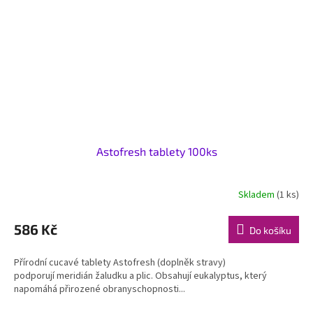
Astofresh tablety 100ks
Skladem
(1 ks)
586 Kč
Do košíku
Přírodní cucavé tablety Astofresh (doplněk stravy)
podporují meridián žaludku a plic. Obsahují eukalyptus, který
napomáhá přirozené obranyschopnosti...