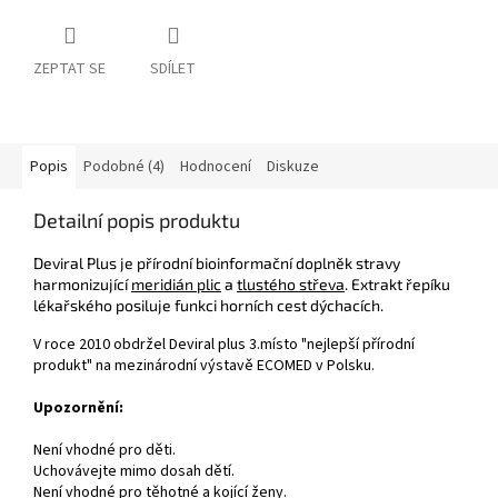
ZEPTAT SE
SDÍLET
Popis
Podobné (4)
Hodnocení
Diskuze
Detailní popis produktu
Deviral Plus je přírodní bioinformační doplněk stravy
harmonizující
meridián plic
a
tlustého střeva
. Extrakt řepíku
lékařského posiluje funkci horních cest dýchacích.
V roce 2010 obdržel Deviral plus 3.místo "nejlepší přírodní
produkt" na mezinárodní výstavě ECOMED v Polsku.
Upozornění:
Není vhodné pro děti.
Uchovávejte mimo dosah dětí.
Není vhodné pro těhotné a kojící ženy.