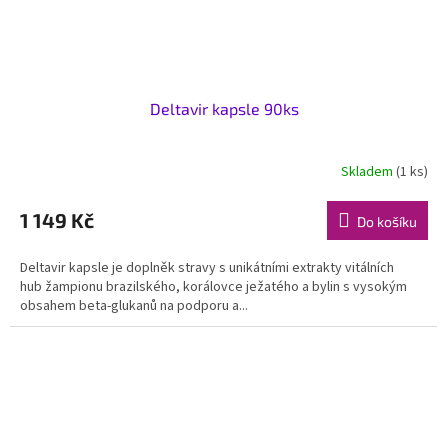
Deltavir kapsle 90ks
Skladem
(1 ks)
1 149 Kč
Do košíku
Deltavir kapsle je doplněk stravy s unikátními extrakty vitálních
hub žampionu brazilského, korálovce ježatého a bylin s vysokým
obsahem beta-glukanů na podporu a...