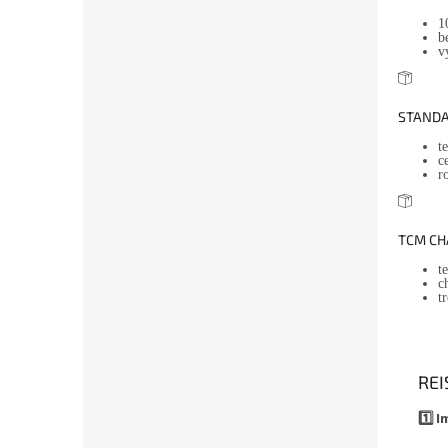
1
b
v
STANDA
t
c
r
TCM CH
t
c
t
REI
1️⃣ 