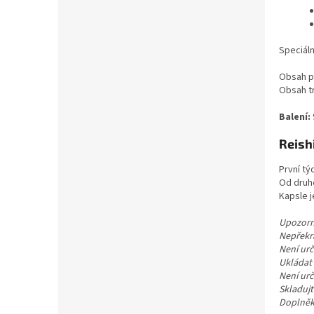
Speciál
Obsah p
Obsah t
Balení:
Reish
První tý
Od druhé
Kapsle j
Upozorn
Nepřekr
Není urč
Ukládat
Není urč
Skladujt
Doplněk