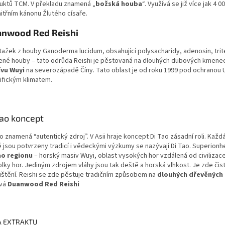
uktů TCM. V překladu znamená „
božská houba
“. Využívá se již více jak 4 
itřním kánonu Žlutého císaře.
nwood Red Reishi
ýtažek z houby Ganoderma lucidum, obsahující polysacharidy, adenosin, trite
ené houby – tato odrůda Reishi je pěstovaná na dlouhých dubových kmen
vu Wuyi
na severozápadě Číny. Tato oblast je od roku 1999 pod ochranou U
ifickým klimatem.
Tao koncept
o znamená “autentický zdroj”. V Asii hraje koncept Di Tao zásadní roli. Každá 
é jsou potvrzeny tradicí i vědeckými výzkumy se nazývají Di Tao. Superio
ao regionu
– horský masiv Wuyi, oblast vysokých hor vzdálená od civilizace.
olky hor. Jediným zdrojem vláhy jsou tak deště a horská vlhkost. Je zde č
ištění. Reishi se zde pěstuje tradičním způsobem na
dlouhých dřevěných
vá
Duanwood Red Reishi
A EXTRAKTU