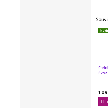
Souvi
Novi
Corio
Extra
polys
1 09
D