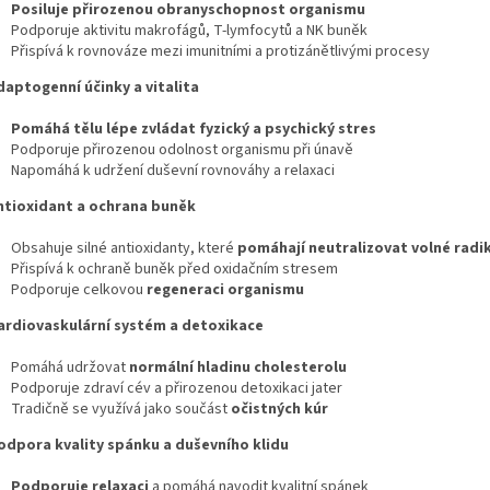
Posiluje přirozenou obranyschopnost organismu
Podporuje aktivitu makrofágů, T-lymfocytů a NK buněk
Přispívá k rovnováze mezi imunitními a protizánětlivými procesy
Adaptogenní účinky a vitalita
Pomáhá tělu lépe zvládat fyzický a psychický stres
Podporuje přirozenou odolnost organismu při únavě
Napomáhá k udržení duševní rovnováhy a relaxaci
Antioxidant a ochrana buněk
Obsahuje silné antioxidanty, které
pomáhají neutralizovat volné radi
Přispívá k ochraně buněk před oxidačním stresem
Podporuje celkovou
regeneraci organismu
Kardiovaskulární systém a detoxikace
Pomáhá udržovat
normální hladinu cholesterolu
Podporuje zdraví cév a přirozenou detoxikaci jater
Tradičně se využívá jako součást
očistných kúr
Podpora kvality spánku a duševního klidu
Podporuje relaxaci
a pomáhá navodit kvalitní spánek