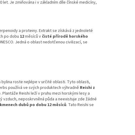
000 let. Je zmiňována i v základním díle čínské medicíny,
rpenoidy a proteiny. Extrakt se získává z jednoleté
ech po dobu
12
měsíců v
čisté přírodě horského
NESCO. Jedná o oblast nedotčenou civilizací, se
bylina roste nejlépe v určité oblasti. Tyto oblasti,
nherbs používá ve svých produktech výhradně
Reishi z
 Plantáže Reishi leží v pruhu mezi horskými lesy a
istý vzduch, neposkrvněná půda a neexistuje zde žádné
 kmen
ech dubů po dobu 12 měsíců
. Tato Reishi se