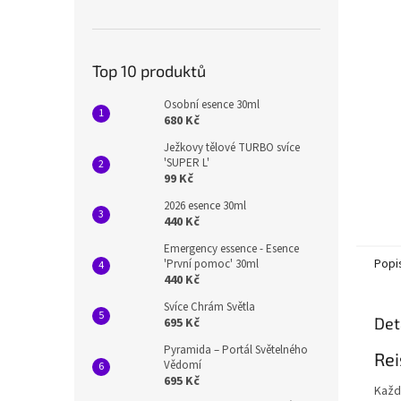
n
e
l
Top 10 produktů
Osobní esence 30ml
680 Kč
Ježkovy tělové TURBO svíce
'SUPER L'
99 Kč
2026 esence 30ml
440 Kč
Emergency essence - Esence
Popi
'První pomoc' 30ml
440 Kč
Svíce Chrám Světla
Det
695 Kč
Pyramida – Portál Světelného
Rei
Vědomí
695 Kč
Každ