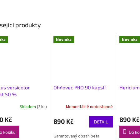
sející produkty
nka
Novinka
Novinka
lus versicolor
Ohňovec PRO 90 kapslí
Hericium
kt 50 %
acharidů 90 kapslí
Skladem
(2 ks)
Momentálně nedostupné
0 Kč
890 Kč
890 Kč
DETAIL
o košíku
Do ko
Garantovaný obsah beta