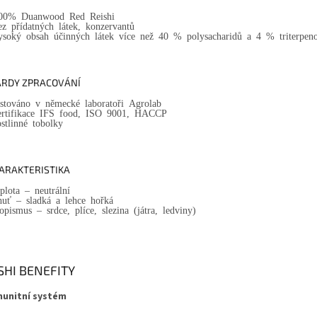
00% Duanwood Red Reishi
ez přídatných látek, konzervantů
ysoký obsah účinných látek více než 40 % polysacharidů a 4 % triterpen
RDY ZPRACOVÁNÍ
estováno v německé laboratoři Agrolab
ertifikace IFS food, ISO 9001, HACCP
ostlinné tobolky
ARAKTERISTIKA
eplota – neutrální
huť – sladká a lehce hořká
ropismus – srdce, plíce, slezina (játra, ledviny)
SHI BENEFITY
Imunitní systém