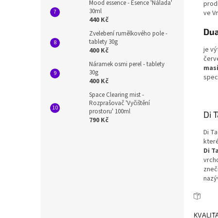
Mood essence - Esence 'Nálada'
prod
30ml
ve Vn
440 Kč
Dua
Zvelebení rumělkového pole -
tablety 30g
je v
400 Kč
červ
Náramek osmi perel - tablety
masí
30g
spec
400 Kč
Space Clearing mist -
Rozprašovač 'Vyčištění
prostoru' 100ml
Di 
790 Kč
Di Ta
kter
Di T
vrch
zneč
nazý
KVALIT