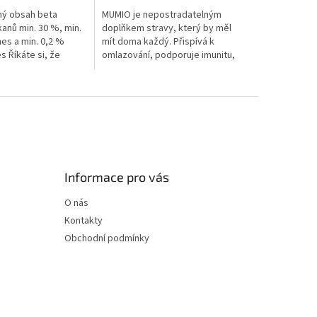
ný obsah beta
MUMIO je nepostradatelným
kanů min. 30 %, min.
doplňkem stravy, který by měl
nes a min. 0,2 %
mít doma každý. Přispívá k
 Říkáte si, že
omlazování, podporuje imunitu,
oMedica už
normální funkce reprodukčního
 kvalitnější a
systému a močové soustavy....
Můžou....
Informace pro vás
O nás
Kontakty
Obchodní podmínky