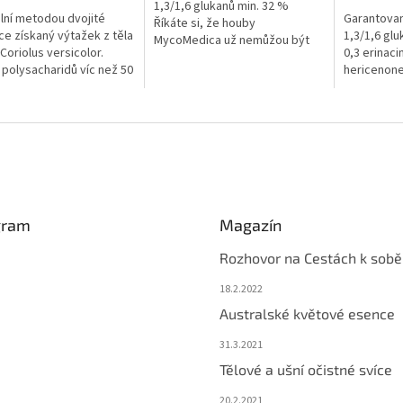
1,3/1,6 glukanů min. 32 %
lní metodou dvojité
Garantova
Říkáte si, že houby
ce získaný výtažek z těla
1,3/1,6 glu
MycoMedica už nemůžou být
Coriolus versicolor.
0,3 erinaci
kvalitnější a účinnější? Můžou.
polysacharidů víc než 50
hericenones
Díky inovativnímu způsobu
šťuje vysokou účinnost
houby Myc
kombinované extrakce...
tu.Balení: 90 kapslí x
nemůžou být
účinnější? 
gram
Magazín
Rozhovor na Cestách k sobě
18.2.2022
Australské květové esence
31.3.2021
Tělové a ušní očistné svíce
20.2.2021