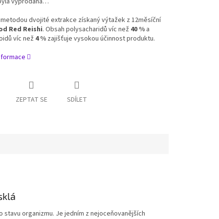
byla vyprodána…
 metodou dvojité extrakce získaný výtažek z 12měsíční
d Red Reishi
. Obsah polysacharidů víc než
40 %
a
oidů víc než
4 %
zajišťuje vysokou účinnost produktu.
informace
ZEPTAT SE
SDÍLET
sklá
stavu organizmu. Je jedním z nejoceňovanějších