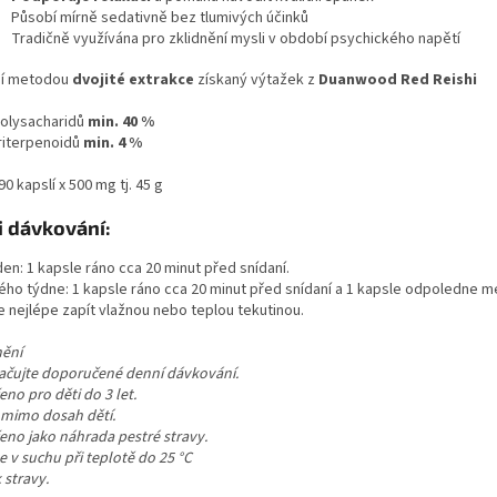
Působí mírně sedativně bez tlumivých účinků
Tradičně využívána pro zklidnění mysli v období psychického napětí
ní metodou
dvojité extrakce
získaný výtažek z
Duanwood Red Reishi
olysacharidů
min. 40 %
riterpenoidů
min. 4 %
90 kapslí x 500 mg tj. 45 g
i dávkování:
den: 1 kapsle ráno cca 20 minut před snídaní.
ho týdne: 1 kapsle ráno cca 20 minut před snídaní a 1 kapsle odpoledne mez
e nejlépe zapít vlažnou nebo teplou tekutinou.
ění
ačujte doporučené denní dávkování.
eno pro děti do 3 let.
 mimo dosah dětí.
eno jako náhrada pestré stravy.
e v suchu při teplotě do 25
°C
 stravy.