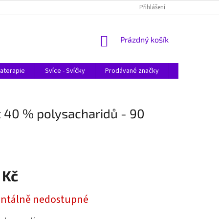
Přihlášení
NÁKUPNÍ
Prázdný košík
KOŠÍK
aterapie
Svíce - Svíčky
Prodávané značky
Magazín
 40 % polysacharidů - 90
 Kč
tálně nedostupné