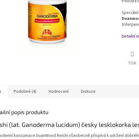
Položka 
Speciální
Duanwoo
triterpen
Detailní 
TISK
s
Podobné (4)
Hodnocení
Diskuze
ailní popis produktu
shi (lat. Ganoderma lucidum) česky lesklokorka le
odenní konzumace DuanWood Reishi všeobecně přispívá k udržení dobrého 