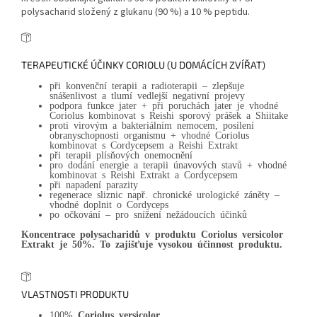
polysacharid složený z glukanu (90 %) a 10 % peptidu.
TERAPEUTICKÉ ÚČINKY CORIOLU (U DOMÁCÍCH ZVÍŘAT)
při konvenční terapii a radioterapii – zlepšuje
snášenlivost a tlumí vedlejší negativní projevy
podpora funkce jater + při poruchách jater je vhodné
Coriolus kombinovat s Reishi sporový prášek a Shiitake
proti virovým a bakteriálním nemocem, posílení
obranyschopnosti organismu + vhodné Coriolus
kombinovat s Cordycepsem a Reishi Extrakt
při terapii plísňových onemocnění
pro dodání energie a terapii únavových stavů + vhodné
kombinovat s Reishi Extrakt a Cordycepsem
při napadení parazity
regenerace sliznic např. chronické urologické záněty –
vhodné doplnit o Cordyceps
po očkování – pro snížení nežádoucích účinků
Koncentrace polysacharidů v produktu Coriolus versicolor
Extrakt je 50%. To zajišťuje vysokou účinnost produktu.
VLASTNOSTI PRODUKTU
100%
Coriolus versicolor