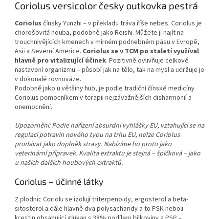
Coriolus versicolor česky outkovka pestrá
Coriolus
čínsky Yunzhi – v překladu tráva říše nebes. Coriolus je
chorošovitá houba, podobně jako Reishi. Můžete ji najít na
trouchnivějících kmenech v mírném podnebném pásu v Evropě,
Asii a Severní Americe.
Coriolus se v TCM po staletí využíval
hlavně pro vitalizující účinek
. Pozitivně ovlivňuje celkové
nastavení organizmu – působí jak na tělo, tak na mysl a udržuje je
v dokonalé rovnováze.
Podobně jako u většiny hub, je podle tradiční čínské medicíny
Coriolus pomocníkem v terapii nejzávažnějších disharmonií a
onemocnění.
Upozornění: Podle nařízení absurdní vyhlášky EU, vztahující se na
regulaci potravin nového typu na trhu EU, nelze Coriolus
prodávat jako doplněk stravy. Nabízíme ho proto jako
veterinární přípravek. Kvalita extraktu je stejná – špičková – jako
u našich dalších houbových extraktů.
Coriolus – účinné látky
Z plodnic Coriolu se izolují triterpenoidy, ergosterol a beta-
sitosterol a dále hlavně dva polysacharidy a to PSK neboli
krestin obsahující glukan s 38% podílem bílkoviny a PSP –