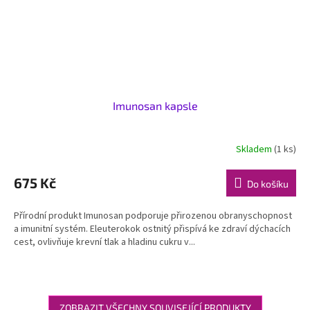
Imunosan kapsle
Skladem
(1 ks)
675 Kč
Do košíku
Přírodní produkt Imunosan podporuje přirozenou obranyschopnost
a imunitní systém. Eleuterokok ostnitý přispívá ke zdraví dýchacích
cest, ovlivňuje krevní tlak a hladinu cukru v...
ZOBRAZIT VŠECHNY SOUVISEJÍCÍ PRODUKTY