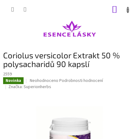
Přejít
NÁKUP
na
obsah
KOŠÍK
Coriolus versicolor Extrakt 50 %
polysacharidů 90 kapslí
2559
Průměrné
Neohodnoceno
Podrobnosti hodnocení
Novinka
hodnocení
Značka:
Superionherbs
produktu
je
0,0
z
5
hvězdiček.