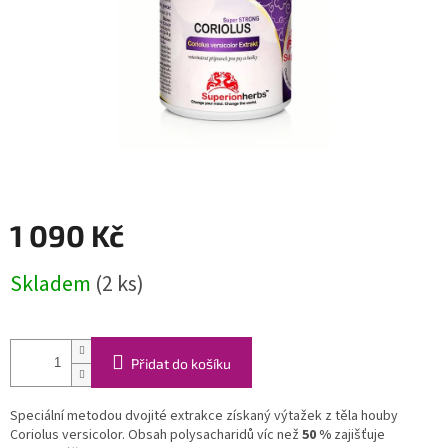
1 090 Kč
Měrná
Skladem
(2 ks)
cena:
Přidat do košíku
Speciální metodou dvojité extrakce získaný výtažek z těla houby
Coriolus versicolor. Obsah polysacharidů víc než
50 %
zajišťuje