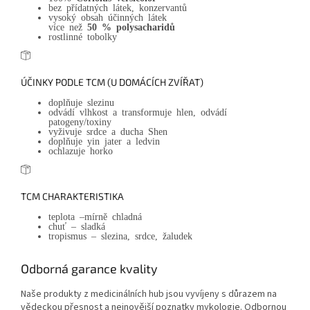
bez přídatných látek, konzervantů
vysoký obsah účinných látek
více než
50 % polysacharidů
rostlinné tobolky
ÚČINKY PODLE TCM (U DOMÁCÍCH ZVÍŘAT)
doplňuje slezinu
odvádí vlhkost a transformuje hlen, odvádí
patogeny/toxiny
vyživuje srdce a ducha Shen
doplňuje yin jater a ledvin
ochlazuje horko
TCM CHARAKTERISTIKA
teplota –mírně chladná
chuť – sladká
tropismus – slezina, srdce, žaludek
Odborná garance kvality
Naše produkty z medicinálních hub jsou vyvíjeny s důrazem na
vědeckou přesnost a nejnovější poznatky mykologie. Odbornou