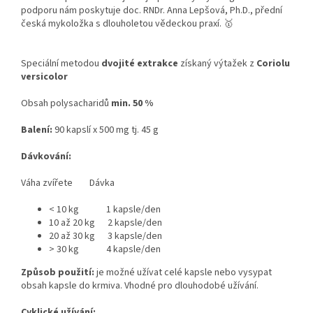
podporu nám poskytuje doc. RNDr. Anna Lepšová, Ph.D., přední
česká mykoložka s dlouholetou vědeckou praxí. 🥇
Speciální metodou
dvojité extrakce
získaný výtažek z
Coriolu
versicolor
Obsah polysacharidů
min. 50 %
Balení:
90 kapslí x 500 mg tj. 45 g
Dávkování:
Váha zvířete Dávka
< 10 kg 1 kapsle/den
10 až 20 kg 2 kapsle/den
20 až 30 kg 3 kapsle/den
> 30 kg 4 kapsle/den
Způsob použití:
je možné užívat celé kapsle nebo vysypat
obsah kapsle do krmiva. Vhodné pro dlouhodobé užívání.
Cyklické užívání: