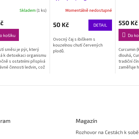
Skladem
(1 ks)
Momentálně nedostupné
Kč
550 Kč
50 Kč
DETAIL
o košíku
Do ko
Ovocný čaj s ibiškem s
kouzelnou chutí červených
tí směsi je pýr, který
Curcumin (
plodů.
vá k detoxikaci organismu
dlouhá, Cu
ečně s ostatními přispívá
tradiční čí
ávné činnosti ledvin, což
zaměřuje h
nivě projeví mimo jiné i
schopnost 
edu Vaší pleti.
blokád a p
účinky odvá
gram
Magazín
Rozhovor na Cestách k sobě