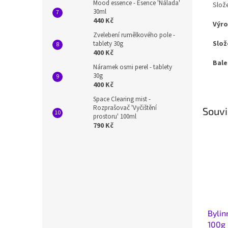
Mood essence - Esence 'Nálada'
Slož
30ml
440 Kč
Výro
Zvelebení rumělkového pole -
Slož
tablety 30g
400 Kč
Bale
Náramek osmi perel - tablety
30g
400 Kč
Space Clearing mist -
Rozprašovač 'Vyčištění
Souvi
prostoru' 100ml
790 Kč
Bylin
100g