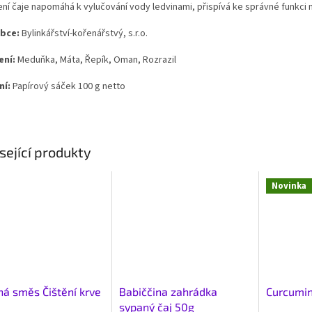
ení čaje napomáhá k vylučování vody ledvinami, přispívá ke správné funkci 
bce:
Bylinkářství-kořenářstvý, s.r.o.
ení:
Meduňka, Máta, Řepík, Oman, Rozrazil
ní:
Papírový sáček 100 g netto
sející produkty
Novinka
ná směs Čištění krve
Babiččina zahrádka
Curcumin
sypaný čaj 50g