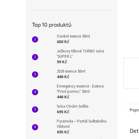
n
e
l
Top 10 produktů
Osobní esence 30ml
680 Kč
Ježkovy tělové TURBO svíce
'SUPER L'
99 Kč
2026 esence 30ml
440 Kč
Emergency essence - Esence
'První pomoc' 30ml
440 Kč
Svíce Chrám Světla
Popi
695 Kč
Pyramida – Portál Světelného
Vědomí
Det
695 Kč