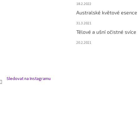
18.2.2022
Australské květové esence
31.3.2021
Tělové a ušní očistné svíce
20.2.2021
Sledovat na Instagramu