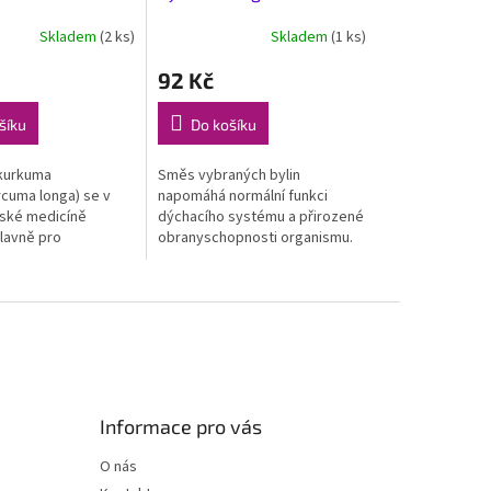
Skladem
(2 ks)
Skladem
(1 ks)
92 Kč
šíku
Do košíku
kurkuma
Směs vybraných bylin
rcuma longa) se v
napomáhá normální funkci
nské medicíně
dýchacího systému a přirozené
lavně pro
obranyschopnosti organismu.
rozbíjení
Bez černý navíc podporuje
ro své
pocení.
dět...
Informace pro vás
O nás