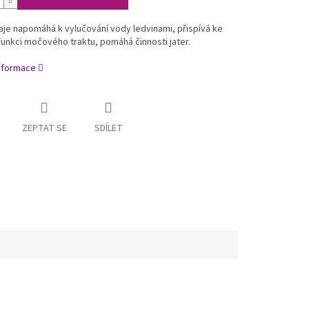
aje napomáhá k vylučování vody ledvinami, přispívá ke
unkci močového traktu, pomáhá činnosti jater.
informace
ZEPTAT SE
SDÍLET