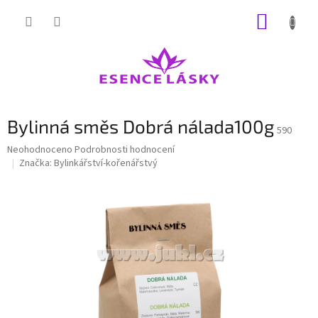
Přejít
NÁKUP
na
obsah
KOŠÍK
Bylinná směs Dobrá nálada100g
590
Průměrné
Neohodnoceno
Podrobnosti hodnocení
hodnocení
Značka:
Bylinkářství-kořenářstvý
produktu
je
0,0
z
5
hvězdiček.