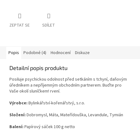
ZEPTAT SE
SDÍLET
Popis
Podobné (4)
Hodnocení
Diskuze
Detailní popis produktu
Posiluje psychickou odolnost před setkáním s tchyní, daňovým
úředníkem a nepříjemným obchodním partnerem. Buďte pro
Vaše okolí sluníčkem! rvení.
Výrobce:
Bylinkářství-kořenářstvý, s.r.o.
Složení:
Dobromysl, Máta, Mateřídouška, Levandule, Tymián
Balení:
Papírový sáček 100 g netto