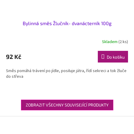
Bylinná směs Žlučník- dvanácterník 100g
Skladem
(2 ks)
92 Kč
Do košíku
Směs pomáhá trávení po jídle, posiluje játra, řídí sekreci a tok žluče
do střeva
ZOBRAZIT VŠECHNY SOUVISEJÍCÍ PRODUKTY
Z
á
p