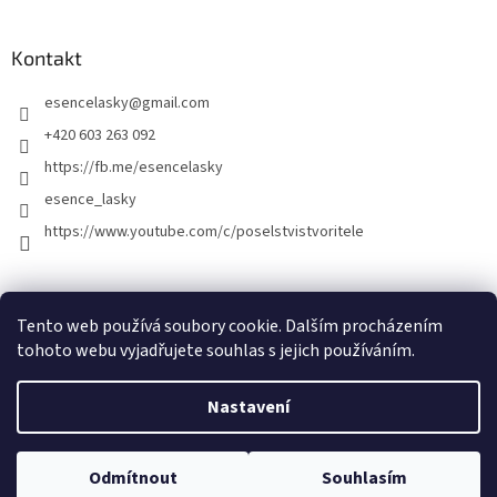
Kontakt
esencelasky
@
gmail.com
+420 603 263 092
https://fb.me/esencelasky
esence_lasky
https://www.youtube.com/c/poselstvistvoritele
Tento web používá soubory cookie. Dalším procházením
tohoto webu vyjadřujete souhlas s jejich používáním.
Nastavení
Vytvořil Shoptet
Odmítnout
Souhlasím
Copyright 2026
Esence lásky
. Všechna práva vyhrazena.