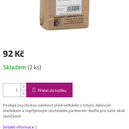
92 Kč
Měrná
Skladem
(2 ks)
cena:
Přidat do košíku
Posiluje psychickou odolnost před setkáním s tchyní, daňovým
úředníkem a nepříjemným obchodním partnerem. Buďte pro Vaše okolí
sluníčkem!
Detailní informace