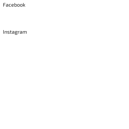
a
Facebook
t
í
Instagram