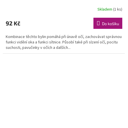
Skladem
(1 ks)
92 Kč
Do košíku
Kombinace těchto bylin pomáhá při únavě očí, zachovávat správnou
funkci vidění oka a funkci sítnice. Působí také při slzení očí, pocitu
suchosti, pavučinky v očích a dalších...