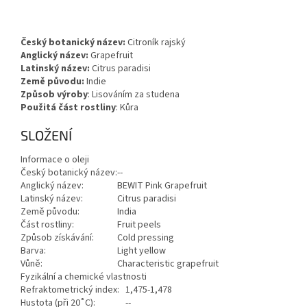
Český botanický název:
Citroník rajský
Anglický název:
Grapefruit
Latinský název:
Citrus paradisi
Země původu:
Indie
Způsob výroby
: Lisováním za studena
Použitá část rostliny
: Kůra
SLOŽENÍ
Informace o oleji
Český botanický název:
--
Anglický název:
BEWIT Pink Grapefruit
Latinský název:
Citrus paradisi
Země původu:
India
Část rostliny:
Fruit peels
Způsob získávání:
Cold pressing
Barva:
Light yellow
Vůně:
Characteristic grapefruit
Fyzikální a chemické vlastnosti
Refraktometrický index:
1,475-1,478
Hustota (při 20˚C):
--