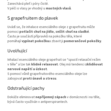
Zanechává pleť i póry čisté.
V péči o vlasy je vhodný u
mastných vlasů
.
S grapefruitem do plavek
Uvádí se, že inhalace esenciálního oleje z grapefruitu může
pomoci
potlačit chuť na jídlo
,
snížit chuť na sladké
.
Často je součástí přípravků na pokožku těla, které
pomáhají
vypínat pokožku
a zbavit ji
pomerančové pokožky
.
Uvolňující
Inhalací esenciálního oleje grapefruit se “spustí relaxační režim
v těle” a lze tak
klidně relaxovat
. Olej má tendenci
zklidňovat
nervové napětí a úzkost
.
S pomocí vůně grapefruitového esenciálního oleje lze
zabojovat
proti únavě a stresu
.
Odstraňující pachy
Dokáže eliminovat
nepříjemný zápach
v domácnosti i na těle,
bývá často využíván v antiperspiran­tech.