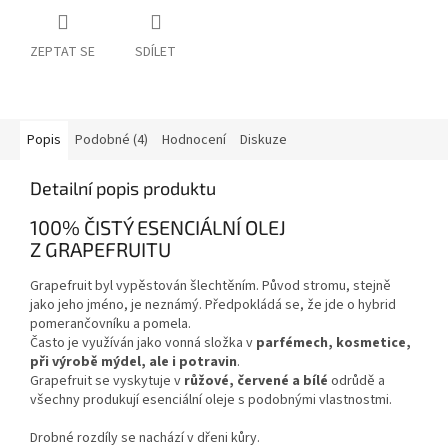
ZEPTAT SE
SDÍLET
Popis
Podobné (4)
Hodnocení
Diskuze
Detailní popis produktu
100% ČISTÝ ESENCIÁLNÍ OLEJ
Z GRAPEFRUITU
Grapefruit byl vypěstován šlechtěním. Původ stromu, stejně
jako jeho jméno, je neznámý. Předpokládá se, že jde o hybrid
pomerančovníku a pomela.
Často je využíván jako vonná složka v
parfémech, kosmetice,
při výrobě mýdel, ale i potravin
.
Grapefruit se vyskytuje v
růžové, červené a bílé
odrůdě a
všechny produkují esenciální oleje s podobnými vlastnostmi.
Drobné rozdíly se nachází v dřeni kůry.