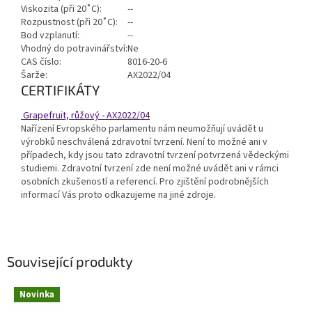
Viskozita (při 20˚C):
--
Rozpustnost (při 20˚C):
--
Bod vzplanutí:
--
Vhodný do potravinářství:
Ne
CAS číslo:
8016-20-6
Šarže:
AX2022/04
CERTIFIKÁTY
Grapefruit, růžový - AX2022/04
Nařízení Evropského parlamentu nám neumožňují uvádět u
výrobků neschválená zdravotní tvrzení. Není to možné ani v
případech, kdy jsou tato zdravotní tvrzení potvrzená vědeckými
studiemi. Zdravotní tvrzení zde není možné uvádět ani v rámci
osobních zkušeností a referencí. Pro zjištění podrobnějších
informací Vás proto odkazujeme na jiné zdroje.
Související produkty
Novinka