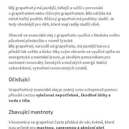
Bílý grapefruit ji má jasnější, bělejší a sušší v porovnání
s grapefruitem nebo růžovým grapefruitem. Bílá odrůda má
mírně hořký podtón. Růžový grapefruit má podtóny sladší. Je
tedy vhodnější pro děti, které mají raději sladší vůně.
Obecně se esenciální olej z grapefruitu využívá z hlediska svého
působení především v rovině fyzické.
Bílý grapefruit, narozdíl od grapefruitu, má jasnější barvu a
přináší tak světlo a lásku. Díky svým vibracím se využívá spíše na
energetické a mentální úrovni, je skvělým pomocníkem pro
nastolení rovnováhy ženských a mužských energií. Nabízí
sebevědomí, vytvoření rovnocenných vztahů.
Očisťující
Grapefruitový esenciální olej je známý svou schopností pomoci
přírodní cestou
vylučovat nepotřebné, škodlivé látky a
vodu z těla
.
Zbavující mastnoty
V kosmetice se grapefruit často přidává do sér, krémů, které
jsou určené pro
mastnou, zanesenou a aknózní pleť
.