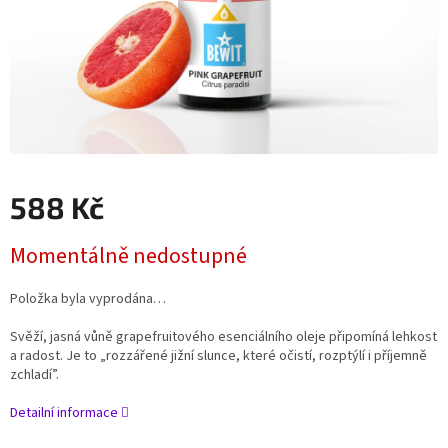
588 Kč
Měrná
Momentálně nedostupné
cena:
Položka byla vyprodána…
Svěží, jasná vůně grapefruitového esenciálního oleje připomíná lehkost
a radost. Je to „rozzářené jižní slunce, které očistí, rozptýlí i příjemně
zchladí”.
Detailní informace