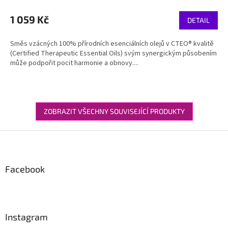
1 059 Kč
DETAIL
Směs vzácných 100% přírodních esenciálních olejů v CTEO® kvalitě
(Certified Therapeutic Essential Oils) svým synergickým působením
může podpořit pocit harmonie a obnovy....
ZOBRAZIT VŠECHNY SOUVISEJÍCÍ PRODUKTY
Z
á
p
a
Facebook
t
í
Instagram