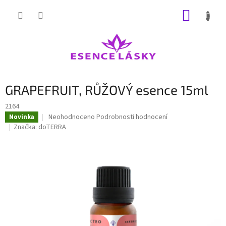
Přejít
NÁKUP
na
obsah
KOŠÍK
GRAPEFRUIT, RŮŽOVÝ esence 15ml
2164
Průměrné
Neohodnoceno
Podrobnosti hodnocení
Novinka
hodnocení
Značka:
doTERRA
produktu
je
0,0
z
5
hvězdiček.