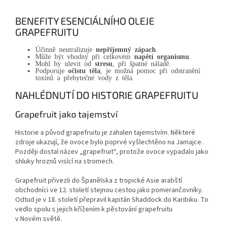
BENEFITY ESENCIÁLNÍHO OLEJE
GRAPEFRUITU
Účinně neutralizuje
nepříjemný zápach
.
Může být vhodný při celkovém
napětí organismu
.
Mohl by ulevit od
stresu
, při špatné náladě.
Podporuje
očistu těla
, je možná pomoc při odstranění
toxinů a přebytečné vody z těla.
NAHLÉDNUTÍ DO HISTORIE GRAPEFRUITU
Grapefruit jako tajemství
Historie a původ grapefruitu je zahalen tajemstvím. Některé
zdroje ukazují, že ovoce bylo poprvé vyšlechtěno na Jamajce.
Později dostal název „grapefruit“, protože ovoce vypadalo jako
shluky hroznů visící na stromech.
Grapefruit přivezli do Španělska z tropické Asie arabští
obchodníci ve 12. století stejnou cestou jako pomerančovníky.
Odtud je v 18. století přepravil kapitán Shaddock do Karibiku. To
vedlo spolu s jejich křížením k pěstování grapefruitu
v Novém světě.