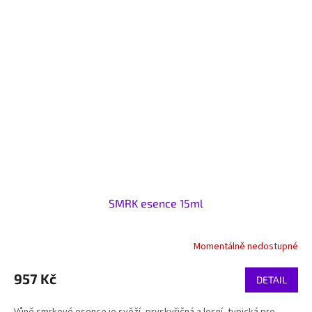
SMRK esence 15ml
Momentálně nedostupné
957 Kč
DETAIL
Vůně smrkové esence je svěží, pryskyřičná a lesní, typická pro