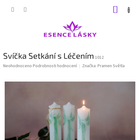
Přejít
NÁKUP
na
obsah
KOŠÍK
Svíčka Setkání s Léčením
1012
Průměrné
Neohodnoceno
Podrobnosti hodnocení
Značka:
Pramen Světla
hodnocení
produktu
je
0,0
z
5
hvězdiček.