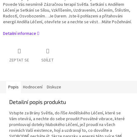
Povede Vás nesmírně Zázračnou terapií Světla. Setkání s Andělem
Léčení je Setkání se Sílou, Vzkříšením, Uzdravením, Léčením, Štěstím,
Radostí, Osvobozením…Je Darem. Jste-li pohlazeni a přitahováni
energií Anděla Léčení, otevřete se a nechte se vést…Máte Požehnání.
Detailní informace
ZEPTAT SE
SDÍLET
Popis
Hodnocení
Diskuze
Detailní popis produktu
Vstupte za Brány Světla, do říše Andělského Léčení, které se
Vám otevírá, a nechte do sebe proudit Posvátné vibrace, které
promlouvají doteky hlubokého Léčení, jež proudí na všech
rovinách Vaší existence, hojí a uzdravují to, co dovolíte a
SVOBODNĚ necháte jít. Skrze paprsky a energii této svíce SMÍ