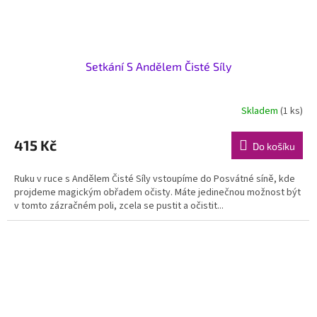
Setkání S Andělem Čisté Síly
Skladem
(1 ks)
415 Kč
Do košíku
Ruku v ruce s Andělem Čisté Síly vstoupíme do Posvátné síně, kde
projdeme magickým obřadem očisty. Máte jedinečnou možnost být
v tomto zázračném poli, zcela se pustit a očistit...