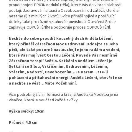
proudit hojení PŘÍČIN neduhů (těla), které Vás do vibrací slabostí
poutají. Uzdravování situací a Osvobozování od zátěží, které si
neseme (i) z minulých Životů. Svíce přináší hojivé a posilňující
doteky také pro různé vztahové souvislosti. Otevřená Srdce
zaplavuje ODPUŠTĚNÍM a podporuje proces ODPOUŠTĚNÍ.
Nechte do sebe proudit kouzelný dech Anděla Léčení,
který přináší Zázračnou Moc Uzdravení. Oddejte se Jeho
péči, ale také pozorně naslouchejte jeho radám a vedení,
které Vás mají vést Cestou Léčení. Povede Vás nesmírně
Zázračnou terapií Světla. Setkání s Andělem Léčení je
Setkání se Sílou, Vzkříšením, Uzdravením, Léčením,
Štěstím, Radostí, Osvobozením…Je Darem. Jste-li
pohlazeni a přitahováni energií Anděla Léčení, otevřete se
a nechte se vést…Máte Požehnání.
Více podrobnějších informací a krásná Andělská Modlitba je na
visačce, která je součástí každé svíčky.
Výška svíčky: 19cm
Průměr: 4,5 cm