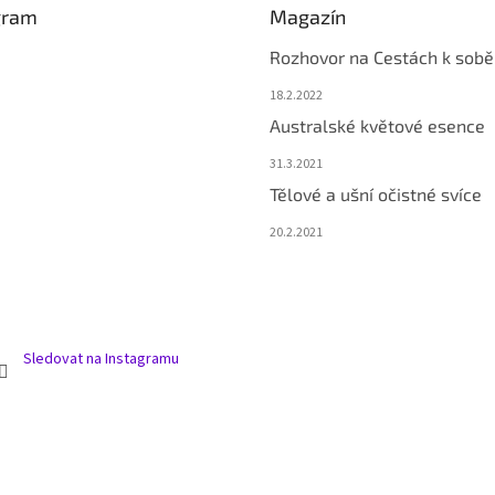
gram
Magazín
Rozhovor na Cestách k sobě
18.2.2022
Australské květové esence
31.3.2021
Tělové a ušní očistné svíce
20.2.2021
Sledovat na Instagramu