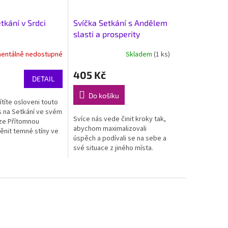
tkání v Srdci
Svíčka Setkání s Andělem
slasti a prosperity
entálně nedostupné
Skladem
(1 ks)
405 Kč
DETAIL
Do košíku
títe osloveni touto
as na Setkání ve svém
Svíce nás vede činit kroky tak,
rze Přítomnou
abychom maximalizovali
nit temné stíny ve
úspěch a podívali se na sebe a
ergie mohou otevřít
své situace z jiného místa.
domění, spustit
Ukazuje nám, které příležitosti
jsou naše a které jsou...