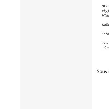
Skrz
aby j
Mist
Každ
Každ
Výšk
Prům
Souvi