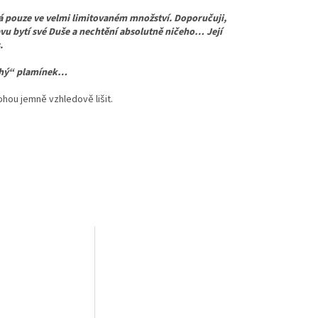
ná pouze ve velmi limitovaném množství. Doporučuji,
stavu bytí své Duše a nechtění absolutně ničeho… Její
.
ouhý“ plamínek…
ohou jemně vzhledově lišit.