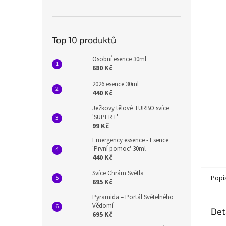
n
e
l
Top 10 produktů
Osobní esence 30ml
680 Kč
2026 esence 30ml
440 Kč
Ježkovy tělové TURBO svíce
'SUPER L'
99 Kč
Emergency essence - Esence
'První pomoc' 30ml
440 Kč
Svíce Chrám Světla
Popi
695 Kč
Pyramida – Portál Světelného
Vědomí
Det
695 Kč