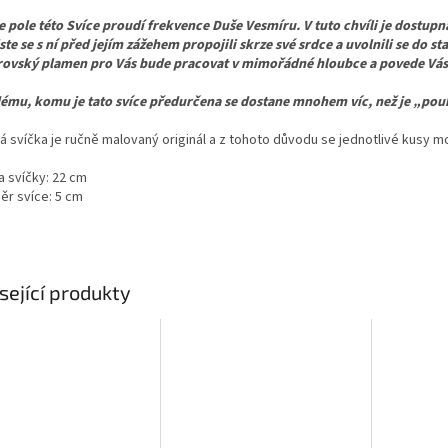
e pole této Svíce proudí frekvence Duše Vesmíru. V tuto chvíli je dostup
ste se s ní před jejím zážehem propojili skrze své srdce a uvolnili se do 
rovský plamen pro Vás bude pracovat v mimořádné hloubce a povede Vás
ému, komu je tato svíce předurčena se dostane mnohem víc, než je „p
á svíčka je ručně malovaný originál a z tohoto důvodu se jednotlivé kusy m
a svíčky: 22 cm
ěr svíce: 5 cm
sející produkty