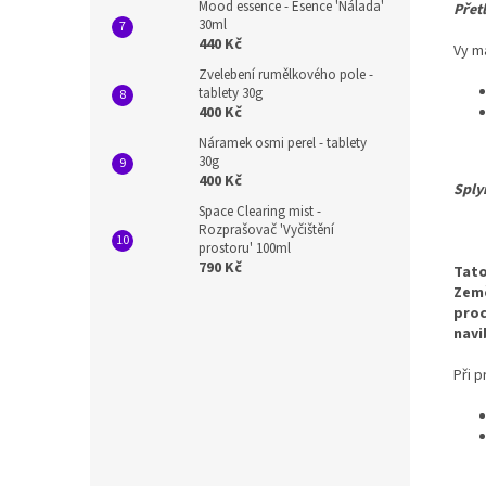
Mood essence - Esence 'Nálada'
Přet
30ml
440 Kč
Vy má
Zvelebení rumělkového pole -
tablety 30g
400 Kč
Náramek osmi perel - tablety
30g
400 Kč
Sply
Space Clearing mist -
Rozprašovač 'Vyčištění
prostoru' 100ml
790 Kč
Tato
Země
proc
navi
Při p