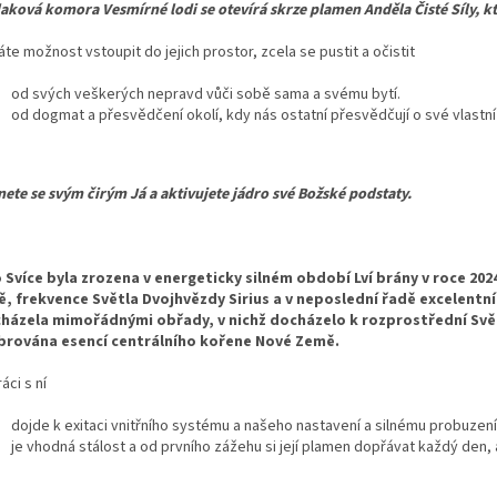
laková komora Vesmírné lodi se otevírá skrze plamen Anděla Čisté Síly, k
te možnost vstoupit do jejich prostor, zcela se pustit a očistit
od svých veškerých nepravd vůči sobě sama a svému bytí.
od dogmat a přesvědčení okolí, kdy nás ostatní přesvědčují o své vlastn
nete se svým čirým Já a aktivujete jádro své Božské podstaty.
 Svíce byla zrozena v energeticky silném období Lví brány v roce 20
, frekvence Světla Dvojhvězdy Sirius a v neposlední řadě excelentní
házela mimořádnými obřady, v nichž docházelo k rozprostřední Svě
brována esencí centrálního kořene Nové Země.
ráci s ní
dojde k exitaci vnitřního systému a našeho nastavení a silnému probuzen
je vhodná stálost a od prvního zážehu si její plamen dopřávat každý den, 