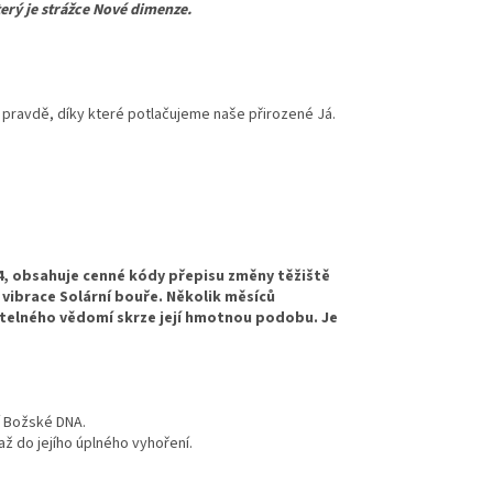
terý je strážce Nové dimenze.
í pravdě, díky které potlačujeme naše přirozené Já.
24, obsahuje cenné kódy přepisu změny těžiště
 vibrace Solární bouře. Několik měsíců
telného vědomí skrze její hmotnou podobu. Je
í Božské DNA.
až do jejího úplného vyhoření.