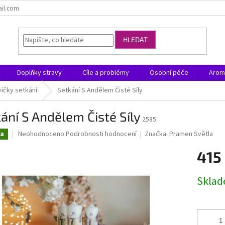
ail.com
HLEDAT
Doplňky stravy
Cíle a problémy
Osobní péče
Arom
íčky setkání
Setkání S Andělem Čisté Síly
ání S Andělem Čisté Síly
2585
Průměrné
Neohodnoceno
Podrobnosti hodnocení
Značka:
Pramen Světla
ka
hodnocení
produktu
415
je
0,0
Měrná
Skla
z
cena:
5
hvězdiček.