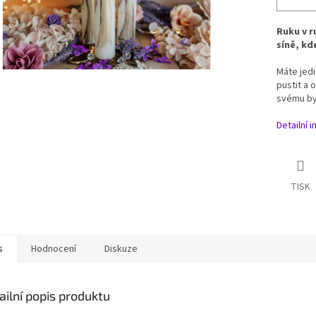
Ruku v r
síně, k
Máte jed
pustit a 
svému byt
Detailní 
TISK
s
Hodnocení
Diskuze
ailní popis produktu