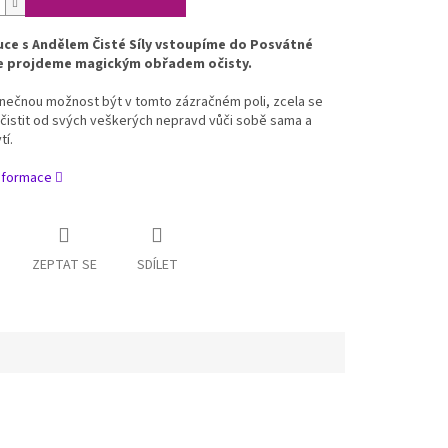
uce s Andělem Čisté Síly vstoupíme do Posvátné
de projdeme magickým obřadem očisty.
inečnou možnost být v tomto zázračném poli, zcela se
očistit od svých veškerých nepravd vůči sobě sama a
í.
informace
ZEPTAT SE
SDÍLET