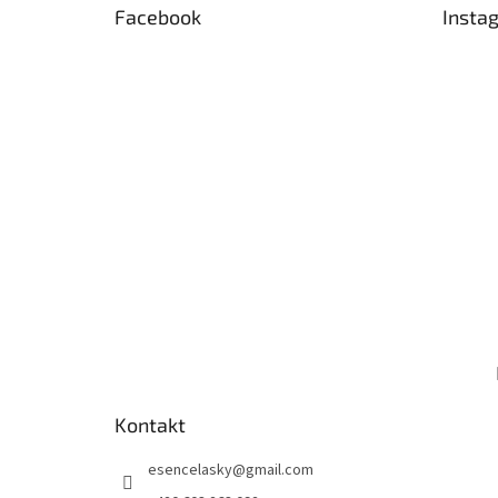
Facebook
Insta
í
Kontakt
esencelasky
@
gmail.com