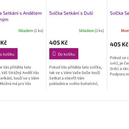
a Setkání s Andělem
Svíčka Setkání s Duší
Svíčka Se
žným
Skladem
(1 ks)
Skladem
(2 ks)
Mom
 Kč
405 Kč
405 Kč
o košíku
Do košíku
Pokud se cí
svící, je č
e Vás přitáhla tato
Pokud Vás přitáhla tato svíčka,
Srdci a sk
, Váš Strážný Anděl Vás
tak se s Vámi Vaše Duše touží
Podporu mě
Setkání, touží se s Vámi
Setkat a otevřít Vám
Světlo. En
. Možná má pro Vás
pokladnice svého bohatství,
mnoho Uvě
tví, které Vám touží
které Září v Jejích hlubinách…
dávno...
 a je čas Jej Vědomě
Otevřít Vám svůj Plán pro Vaše
t...
bytí...