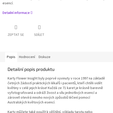
esencí.
Detailní informace
ZEPTAT SE
SDÍLET
Popis
Hodnocení
Diskuze
Detailní popis produktu
Karty Flower Insight byly poprvé vyvinuty v roce 1997 na základě
četných žádostí praktických lékařů i pacientů, kteří chtěli vidět
květiny v celé jejich kráse! Každá ze 71 karet je krásně barevně
vyfotografovaná a odráží živost a sílu jednotlivých esencí a
zároveň otevírá mnoho nových způsobů léčení pomocí
Australských květových esencí.
Karty můžete také použít k věštění, výkladu tarotu nebo