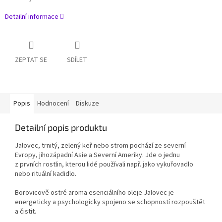
Detailní informace
ZEPTAT SE
SDÍLET
Popis
Hodnocení
Diskuze
Detailní popis produktu
Jalovec, trnitý, zelený keř nebo strom pochází ze severní
Evropy, jihozápadní Asie a Severní Ameriky. Jde o jednu
z prvních rostlin, kterou lidé používali např. jako vykuřovadlo
nebo rituální kadidlo.
Borovicově ostré aroma esenciálního oleje Jalovec je
energeticky a psychologicky spojeno se schopností rozpouštět
a čistit.