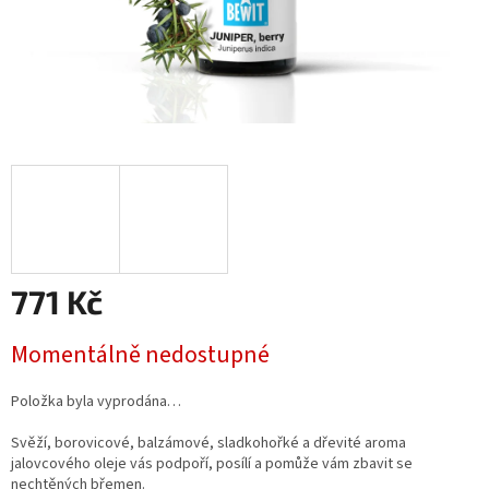
771 Kč
Měrná
Momentálně nedostupné
cena:
Položka byla vyprodána…
Svěží, borovicové, balzámové, sladkohořké a dřevité aroma
jalovcového oleje vás podpoří, posílí a pomůže vám zbavit se
nechtěných břemen.