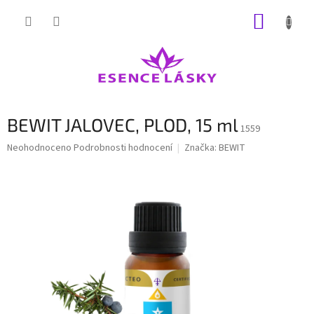
Přejít
NÁKUP
na
obsah
KOŠÍK
BEWIT JALOVEC, PLOD, 15 ml
1559
Průměrné
Neohodnoceno
Podrobnosti hodnocení
Značka:
BEWIT
hodnocení
produktu
je
0,0
z
5
hvězdiček.