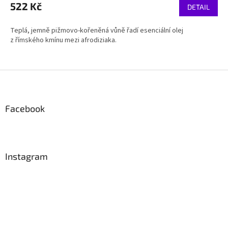
522 Kč
DETAIL
Teplá, jemně pižmovo-kořeněná vůně řadí esenciální olej
z římského kmínu mezi afrodiziaka.
Z
á
p
a
Facebook
t
í
Instagram