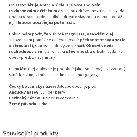
Od starověku je esenciální olej z jalovce spojován
i s
duchovním očištěním
a se silou odrážet negativní vlivy. Na
druhou stranu teplé, sladké a dřevité vlastnosti esence odrážejí
její
hluboce posilňující potenciál.
Pokud máte pocit, že v životě stagnujete, esenciální olej
Jalovec vám pomůže v duševní rovině
překonat stavy apatie
a strnulosti
, starosti a obavy ze selhání.
Obnoví ve vás
rozhodnost a vůli
, posílí vaši
otevřenost
a odvahu vydat se
opět vpřed, za svými sny.
Esenciální olej z jalovce je podobně jako tymiánový a zázvorový
silné tonikum, zahřívající a stimulující energii jang.
Český botanický název:
Jalovec obecný, plod
Anglický název:
Juniper berry
Latinský název:
Juniperus communis
Země původu:
Indie
Související produkty