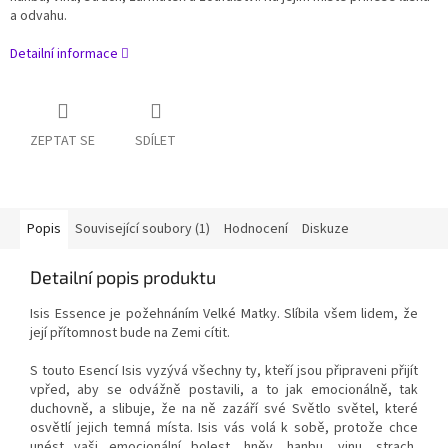
a odvahu.
Detailní informace
ZEPTAT SE
SDÍLET
Popis
Související soubory (1)
Hodnocení
Diskuze
Detailní popis produktu
Isis Essence je požehnáním Velké Matky.
Slíbila všem lidem, že
její přítomnost bude na Zemi cítit.
S touto Esencí Isis vyzývá všechny ty, kteří jsou připraveni přijít
vpřed, aby se odvážně postavili, a to jak emocionálně, tak
duchovně, a slibuje, že na ně zazáří své Světlo světel, které
osvětlí jejich temná místa.
Isis vás volá k sobě, protože chce
unést vaši emocionální bolest, hněv, hanbu, vinu, strach,