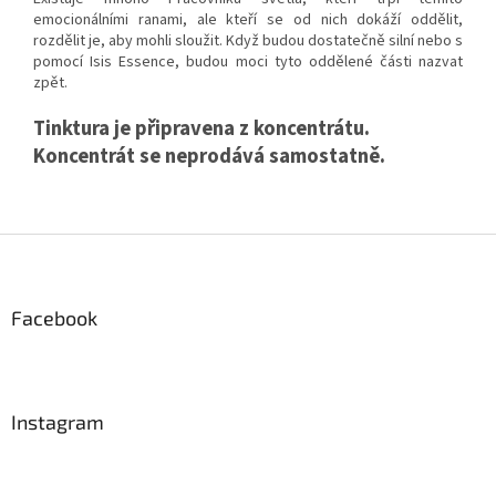
emocionálními ranami, ale kteří se od nich dokáží oddělit,
rozdělit je, aby mohli sloužit.
Když budou dostatečně silní nebo s
pomocí Isis Essence, budou moci tyto oddělené části nazvat
zpět.
Tinktura je připravena z koncentrátu.
Koncentrát se neprodává samostatně.
Z
á
p
a
Facebook
t
í
Instagram