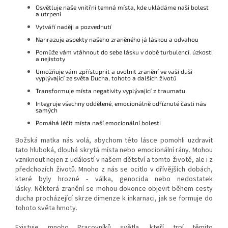
Osvětluje naše vnitřní temná místa, kde ukládáme naši bolest
a utrpení
Vytváří naději a pozvednutí
Nahrazuje aspekty našeho zraněného já láskou a odvahou
Pomůže vám vtáhnout do sebe lásku v době turbulencí, úzkosti
a nejistoty
Umožňuje vám zpřístupnit a uvolnit zranění ve vaší duši
vyplývající ze světa Ducha, tohoto a dalších životů
Transformuje místa negativity vyplývající z traumatu
Integruje všechny oddělené, emocionálně odříznuté části nás
samých
Pomáhá léčit místa naší emocionální bolesti
Božská matka nás volá, abychom této lásce pomohli uzdravit
tato hluboká, dlouhá skrytá místa nebo emocionální rány.
Mohou
vzniknout nejen z událostí v našem dětství a tomto životě, ale i z
předchozích životů.
Mnoho z nás se ocitlo v dřívějších dobách,
které byly hrozné - válka, genocida nebo nedostatek
lásky.
Některá zranění se mohou dokonce objevit během cesty
ducha procházející skrze dimenze k inkarnaci, jak se formuje do
tohoto světa hmoty.
Existuje mnoho Pracovníků světla, kteří trpí těmito