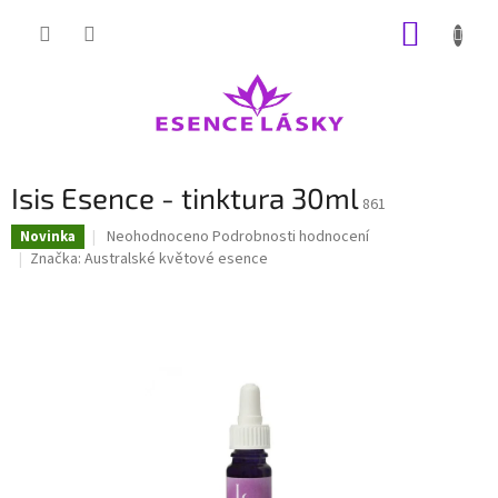
Přejít
NÁKUP
na
obsah
KOŠÍK
Isis Esence - tinktura 30ml
861
Průměrné
Neohodnoceno
Podrobnosti hodnocení
Novinka
hodnocení
Značka:
Australské květové esence
produktu
je
0,0
z
5
hvězdiček.