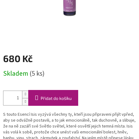
680 Kč
Měrná
Skladem
(5 ks)
cena:
Přidat do košíku
S touto Esencí Isis vyzývá všechny ty, kteří jsou připraveni přijít vpřed,
aby se odvážně postavili, a to jak emocionálně, tak duchovně, a slibuje,
že na ně zazáří své Světlo světel, které osvětlí jejich temná místa.
Isis
vás volá k sobě, protože chce unést vaši emocionální bolest, hněv,
hanbu, vinu, strach, zármutek a zoufalství.
Na jejím místě přinese lásku