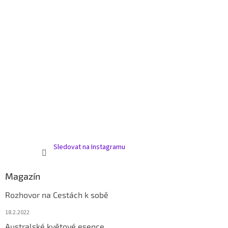
Sledovat na Instagramu
Magazín
Rozhovor na Cestách k sobě
18.2.2022
Australské květové esence