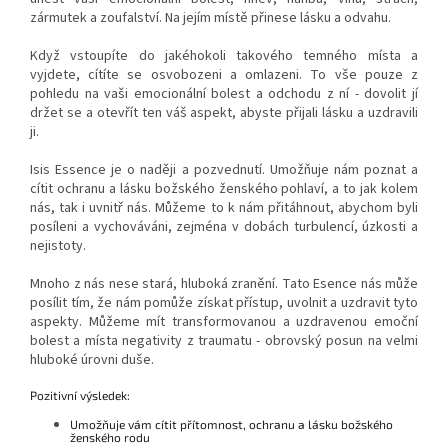
zármutek a zoufalství.
Na jejím místě přinese lásku a odvahu.
Když vstoupíte do jakéhokoli takového temného místa a
vyjdete, cítíte se osvobozeni a omlazeni.
To vše pouze z
pohledu na vaši emocionální bolest a odchodu z ní - dovolit jí
držet se a otevřít ten váš aspekt, abyste přijali lásku a uzdravili
ji.
Isis Essence je o naději a pozvednutí.
Umožňuje nám poznat a
cítit ochranu a lásku božského ženského pohlaví, a to jak kolem
nás, tak i uvnitř nás.
Můžeme to k nám přitáhnout, abychom byli
posíleni a vychováváni, zejména v dobách turbulencí, úzkosti a
nejistoty.
Mnoho z nás nese stará, hluboká zranění.
Tato Esence nás může
posílit tím, že nám pomůže získat přístup, uvolnit a uzdravit tyto
aspekty.
Můžeme mít transformovanou a uzdravenou emoční
bolest a místa negativity z traumatu - obrovský posun na velmi
hluboké úrovni duše.
Pozitivní výsledek:
Umožňuje vám cítit přítomnost, ochranu a lásku božského
ženského rodu