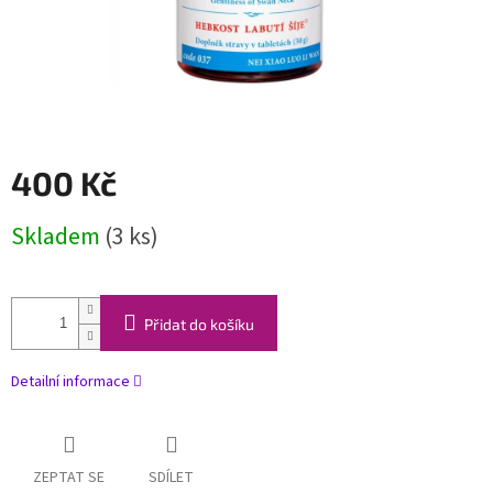
400 Kč
Měrná
Skladem
(3 ks)
cena:
Přidat do košíku
Detailní informace
ZEPTAT SE
SDÍLET