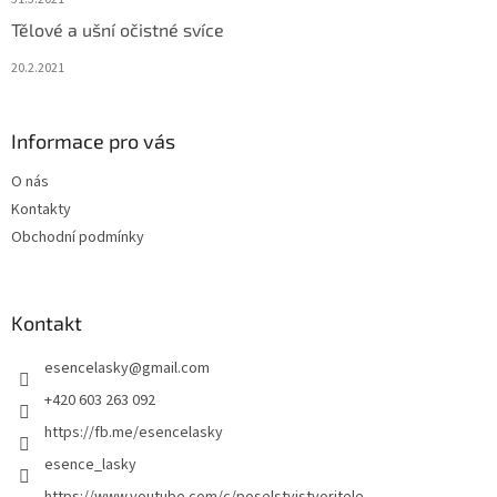
Tělové a ušní očistné svíce
20.2.2021
Informace pro vás
O nás
Kontakty
Obchodní podmínky
Kontakt
esencelasky
@
gmail.com
+420 603 263 092
https://fb.me/esencelasky
esence_lasky
https://www.youtube.com/c/poselstvistvoritele