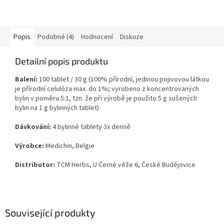
Popis
Podobné (4)
Hodnocení
Diskuze
Detailní popis produktu
Balení:
100 tablet / 30 g (100% přírodní, jedinou pojivovou látkou
je přírodní celulóza max. do 1%; vyrobeno z koncentrovaných
bylin v poměru 5:1, tzn. že při výrobě je použito 5 g sušených
bylin na 1 g bylinných tablet)
Dávkování:
4 bylinné tablety 3x denně
Výrobce:
Medichin, Belgie
Distributor:
TCM Herbs, U Černé věže 6, České Budějovice
Související produkty