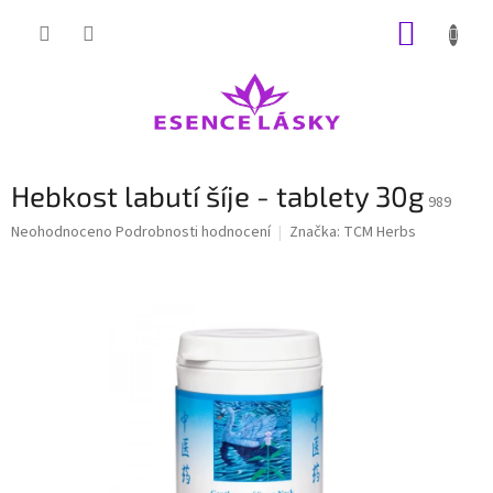
Přejít
NÁKUP
na
obsah
KOŠÍK
Hebkost labutí šíje - tablety 30g
989
Průměrné
Neohodnoceno
Podrobnosti hodnocení
Značka:
TCM Herbs
hodnocení
produktu
je
0,0
z
5
hvězdiček.