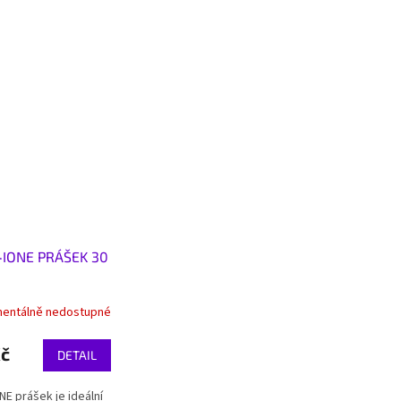
IONE PRÁŠEK 30
entálně nedostupné
Kč
DETAIL
E prášek je ideální