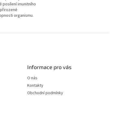
 posílení imunitního
přirozené
pnosti organismu.
nejen při chřipce,
Informace pro vás
O nás
Kontakty
Obchodní podmínky