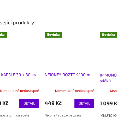
sející produkty
nka
Novinka
Novinka
 KAPSLE 30 + 30 ks
NEIONE® ROZTOK 100 ml
IMMUNO·
sáčků
Momentálně nedostupné
Momentálně nedostupné
Mom
9 Kč
449 Kč
1 099 
DETAIL
DETAIL
apsle přináší zcela
Neione® roztok je zcela
IMMUNO·ION