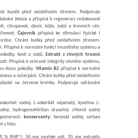
ně buněk před oxidativním stresem. Podporuje
ebávání železa a přispívá k regeneraci redukované
í, chrupavek, dásní, kůže, zubů a krevních cév.
činnost.
Čajovník
přispívá ke stimulaci fyzické i
 srdce. Chrání buňky před oxidativním stresem,
. Přispívá k normální funkci imunitního systému a
pokožky, kostí a zubů.
Extrakt z vinných hroznů
sti. Přispívá k ochraně integrity cévního systému,
ímu stavu pokožky.
Vitamín B2
přispívá k normální
 únavu a vyčerpání. Chrání buňky před oxidativním
ůsobí na červené krvinky. Podporuje udržování
askorbát sodný, L-askorbát vápenatý, kyselina L-
odný, hydrogenuhličitan draselný; chlorid sodný
pomeranč;
konzervanty:
benzoát sodný, sorban
t z listu.
49 % RHP*), 50 mg mořské soli, 20 mg extraktu