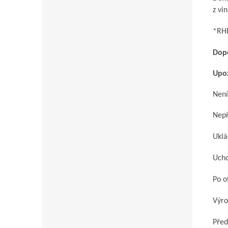
z vi
*RHP
Dop
Upo
Není
Nepř
Uklá
Ucho
Po o
Výro
Před