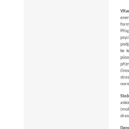
Vit
ener
form
Přis
psyc
podp
ke k
půso
příz
činn
stre
norm
Slož
asko
(moř
dras
Den