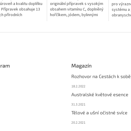
úroveň a kvalitu doplňku
originální přípravek s vysokým
pro výrazné
. Přípravek obsahuje 13
obsahem vitamínu C, doplněný
systému a 
ch přírodních
hořčíkem, jódem, bylinnými
obranyscho
zkoncentrovaných
extrakty a flavonoidovým
Oceníte ho 
noho unikátního řešení....
komplexem Molekula života,
viróze či...
který...
gram
Magazín
Rozhovor na Cestách k sobě
18.2.2022
Australské květové esence
31.3.2021
Tělové a ušní očistné svíce
20.2.2021