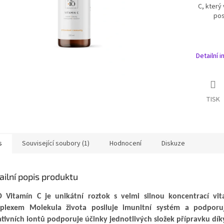
C, který
pos
Detailní 
TISK
s
Související soubory (1)
Hodnocení
Diskuze
ailní popis produktu
O Vitamín C
je unikátní roztok s velmi silnou koncentrací v
plexem Molekula života posiluje imunitní systém a podporuje
tivních iontů podporuje účinky jednotlivých složek přípravku dí