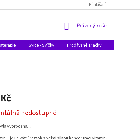
Přihlášení
NÁKUPNÍ
Prázdný košík
KOŠÍK
aterapie
Svíce - Svíčky
Prodávané značky
Magazín
y
 Kč
tálně nedostupné
byla vyprodána…
amín C
je unikátní roztok s velmi silnou koncentrací vitamínu