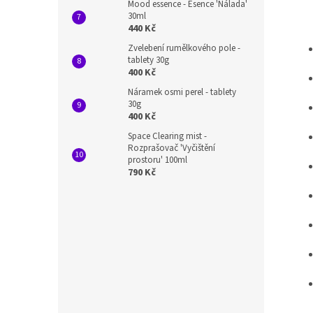
Mood essence - Esence 'Nálada'
30ml
440 Kč
Zvelebení rumělkového pole -
tablety 30g
400 Kč
Náramek osmi perel - tablety
30g
400 Kč
Space Clearing mist -
Rozprašovač 'Vyčištění
prostoru' 100ml
790 Kč