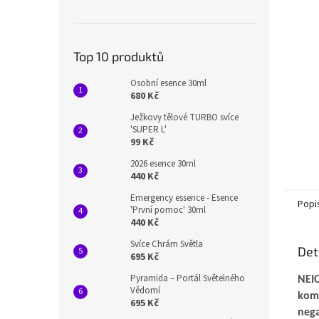
n
e
l
Top 10 produktů
Osobní esence 30ml
680 Kč
Ježkovy tělové TURBO svíce
'SUPER L'
99 Kč
2026 esence 30ml
440 Kč
Emergency essence - Esence
Popi
'První pomoc' 30ml
440 Kč
Svíce Chrám Světla
Det
695 Kč
Pyramida – Portál Světelného
NEI
Vědomí
kom
695 Kč
nega