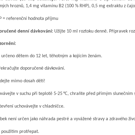
nných hroznů, 1,4 mg vitamínu B2 (100 % RHP), 0,5 mg extraktu z čajo
 = referenční hodnota příjmu
oručené denní dávkování:
Užijte 10 ml roztoku denně. Přípravek ro
zornění:
 určeno dětem do 12 let, těhotným a kojícím ženám.
ekračujte doporučené dávkování.
dejte mimo dosah dětí!
vávejte v suchu při teplotě 5-25
°C, chraňte před přímým slunečním 
tevření uchovávejte v chladničce.
bek není určen jako náhrada pestré a vyvážené stravy a zdravého živo
 použitím protřepat.