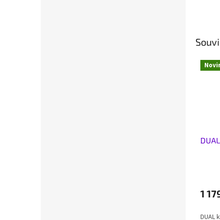
Souvi
Novi
DUAL
1 17
DUAL k