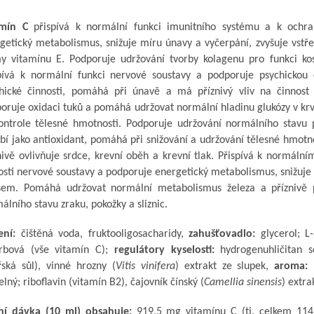
amín C
přispívá k normální funkci imunitního systému a k ochra
getický metabolismus, snižuje míru únavy a vyčerpání, zvyšuje vstř
y vitamínu E. Podporuje udržování tvorby kolagenu pro funkci kost
pívá k normální funkci nervové soustavy a podporuje psychickou 
hické činnosti, pomáhá při únavě a má příznivý vliv na činnost
oruje oxidaci tuků a pomáhá udržovat normální hladinu glukózy v krvi
ontrole tělesné hmotnosti. Podporuje udržování normálního stavu 
bí jako antioxidant, pomáhá při snižování a udržování tělesné hmotno
nivě ovlivňuje srdce, krevní oběh a krevní tlak. Přispívá k normáln
osti nervové soustavy a podporuje energetický metabolismus, snižuje
sem. Pomáhá udržovat normální metabolismus železa a příznivě p
álního stavu zraku, pokožky a sliznic.
ení:
čištěná voda, fruktooligosacharidy,
zahušťovadlo:
glycerol; L-
rbová (vše vitamín C);
regulátory kyselosti:
hydrogenuhličitan s
ská sůl), vinné hrozny (
Vitis vinifera
) extrakt ze slupek,
aroma:
elný; riboflavin (vitamín B2), čajovník čínský (
Camellia sinensis
) extrak
ní dávka (10 ml) obsahuje:
919,5 mg vitamínu C (tj. celkem 11