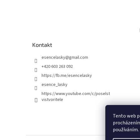
Kontakt
esencelasky
@
gmail.com
+420 603 263 092
https://fb.me/esencelasky
esence_lasky
https://www.youtube.com/c/poselst
vistvoritele
Tento web po
procházením 
používáním.