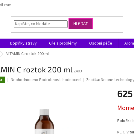
ail.com
HLEDAT
Doplňky stravy
Cíle a problémy
Osobní péče
Arom
VITAMIN C roztok 200 ml
AMIN C roztok 200 ml
2403
Průměrné
Neohodnoceno
Podrobnosti hodnocení
Značka:
Neione technolog
ka
hodnocení
produktu
625
je
0,0
Měrná
Momen
z
cena:
5
hvězdiček.
Položka 
NEIO Vit