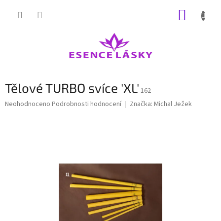
Přejít
NÁKUP
na
obsah
KOŠÍK
Tělové TURBO svíce 'XL'
162
Průměrné
Neohodnoceno
Podrobnosti hodnocení
Značka:
Michal Ježek
hodnocení
produktu
je
0,0
z
5
hvězdiček.