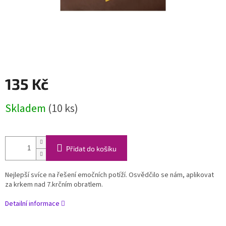
135 Kč
Měrná
Skladem
(10 ks)
cena:
Přidat do košíku
Nejlepší svíce na řešení emočních potíží. Osvědčilo se nám, aplikovat
za krkem nad 7.krčním obratlem.
Detailní informace