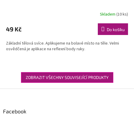
Skladem
(10 ks)
49 Kč
Do košíku
Základní tělová svíce. Aplikujeme na bolavé místo na těle. Velmi
osvědčená je aplikace na reflexní body ruky.
ZOBRAZIT VŠECHNY SOUVISEJÍCÍ PRODUKTY
Z
á
p
a
Facebook
t
í