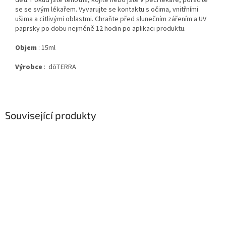
dětí. Pokud jste těhotná, kojíte nebo jste v péči lékaře, poraďte
se se svým lékařem. Vyvarujte se kontaktu s očima, vnitřními
ušima a citlivými oblastmi. Chraňte před slunečním zářením a UV
paprsky po dobu nejméně 12 hodin po aplikaci produktu.
Objem
: 15ml
Výrobce
: dōTERRA
Související produkty