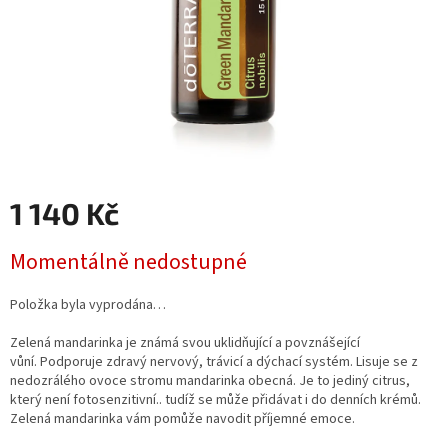
1 140 Kč
Měrná
Momentálně nedostupné
cena:
Položka byla vyprodána…
Zelená mandarinka je známá svou uklidňující a povznášející
vůní. Podporuje zdravý nervový, trávicí a dýchací systém. Lisuje se z
nedozrálého ovoce stromu mandarinka obecná. Je to jediný citrus,
který není fotosenzitivní.. tudíž se může přidávat i do denních krémů.
Zelená mandarinka vám pomůže navodit příjemné emoce.