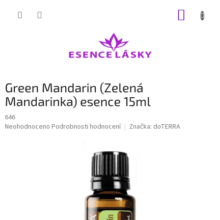
Přejít
NÁKUP
na
obsah
KOŠÍK
Green Mandarin (Zelená
Mandarinka) esence 15ml
646
Průměrné
Neohodnoceno
Podrobnosti hodnocení
Značka:
doTERRA
hodnocení
produktu
je
0,0
z
5
hvězdiček.