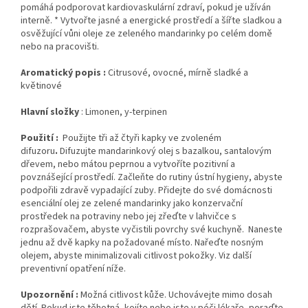
pomáhá podporovat kardiovaskulární zdraví, pokud je užíván
interně. * Vytvořte jasné a energické prostředí a šířte sladkou a
osvěžující vůni oleje ze zeleného mandarinky po celém domě
nebo na pracovišti.
Aromatický popis :
Citrusové, ovocné, mírně sladké a
květinové
Hlavní složky
: Limonen, y-terpinen
Použití :
Použijte tři až čtyři kapky ve zvoleném
difuzoru
.
Difuzujte mandarinkový olej s bazalkou, santalovým
dřevem, nebo mátou peprnou a vytvoříte pozitivní a
povznášející prostředí.
Začleňte do rutiny ústní hygieny, abyste
podpořili zdravě vypadající zuby. Přidejte do své domácnosti
esenciální olej ze zelené mandarinky jako konzervační
prostředek na potraviny nebo jej zřeďte v lahvičce s
rozprašovačem, abyste vyčistili povrchy své kuchyně.
Naneste
jednu až dvě kapky na požadované místo.
Nařeďte nosným
olejem, abyste minimalizovali citlivost pokožky.
Viz další
preventivní opatření níže.
Upozornění :
Možná citlivost kůže. Uchovávejte mimo dosah