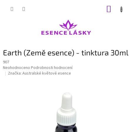
Přejít
NÁKUP
na
obsah
KOŠÍK
Earth (Země esence) - tinktura 30ml
907
Průměrné
Neohodnoceno
Podrobnosti hodnocení
hodnocení
Značka:
Australské květové esence
produktu
je
0,0
z
5
hvězdiček.