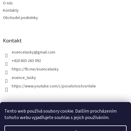
O nás
Kontakty
Obchodní podmínky
Kontakt
esencelasky
@
gmail.com
+420 603 263 092
https://fb.me/esencelasky
esence_lasky
https://www.youtube.com/c/poselstvistvoritele
Tento web používá soubory cookie. Dalším procházením
tohoto webu vyjadřujete souhlas s jejich používáním.