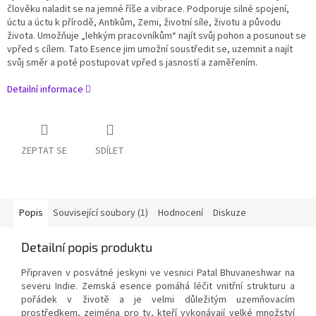
člověku naladit se na jemné říše a vibrace.
Podporuje silné spojení,
úctu a úctu k přírodě, Antikům, Zemi, životní síle, životu a původu
života.
Umožňuje „lehkým pracovníkům“ najít svůj pohon a posunout se
vpřed s cílem.
Tato Esence jim umožní soustředit se, uzemnit a najít
svůj směr a poté postupovat vpřed s jasností a zaměřením.
Detailní informace
ZEPTAT SE
SDÍLET
Popis
Související soubory (1)
Hodnocení
Diskuze
Detailní popis produktu
Připraven v posvátné jeskyni ve vesnici Patal Bhuvaneshwar na
severu Indie.
Zemská esence pomáhá léčit vnitřní strukturu a
pořádek v životě a je velmi důležitým uzemňovacím
prostředkem, zejména pro ty, kteří vykonávají velké množství