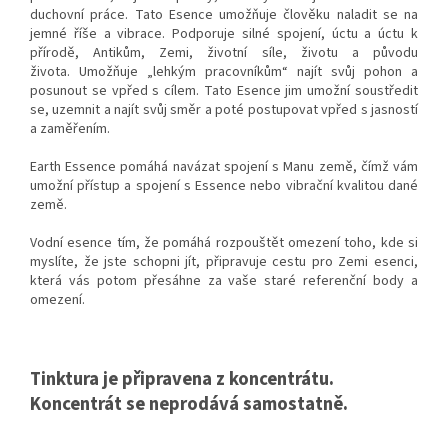
duchovní práce.
Tato Esence umožňuje člověku naladit se na
jemné říše a vibrace.
Podporuje silné spojení, úctu a úctu k
přírodě, Antikům, Zemi, životní síle, životu a původu
života.
Umožňuje „lehkým pracovníkům“ najít svůj pohon a
posunout se vpřed s cílem.
Tato Esence jim umožní soustředit
se, uzemnit a najít svůj směr a poté postupovat vpřed s jasností
a zaměřením.
Earth Essence pomáhá navázat spojení s Manu země, čímž vám
umožní přístup a spojení s Essence nebo vibrační kvalitou dané
země.
Vodní esence tím, že pomáhá rozpouštět omezení toho, kde si
myslíte, že jste schopni jít, připravuje cestu pro Zemi esenci,
která vás potom přesáhne za vaše staré referenční body a
omezení.
Tinktura je připravena z koncentrátu.
Koncentrát se neprodává samostatně.