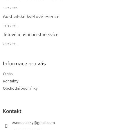
18.2.2022
Australské květové esence
31.3.2021
Tělové a ušní očistné svíce
20.2.2021
Informace pro vás
O nás
Kontakty
Obchodní podmínky
Kontakt
esencelasky
@
gmail.com