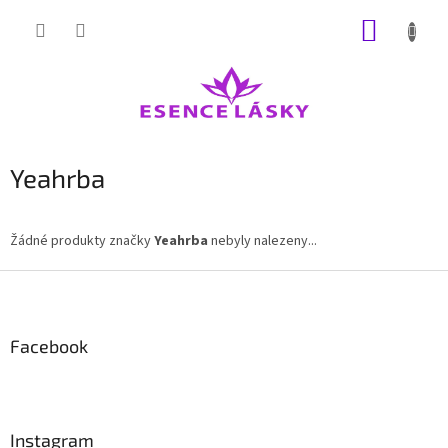
Přejít
NÁKUP
na
obsah
KOŠÍK
Yeahrba
Žádné produkty značky
Yeahrba
nebyly nalezeny...
Z
á
p
a
Facebook
t
í
Instagram