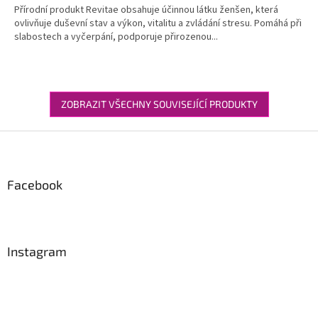
Přírodní produkt Revitae obsahuje účinnou látku ženšen, která
ovlivňuje duševní stav a výkon, vitalitu a zvládání stresu. Pomáhá při
slabostech a vyčerpání, podporuje přirozenou...
ZOBRAZIT VŠECHNY SOUVISEJÍCÍ PRODUKTY
Z
á
p
a
Facebook
t
í
Instagram