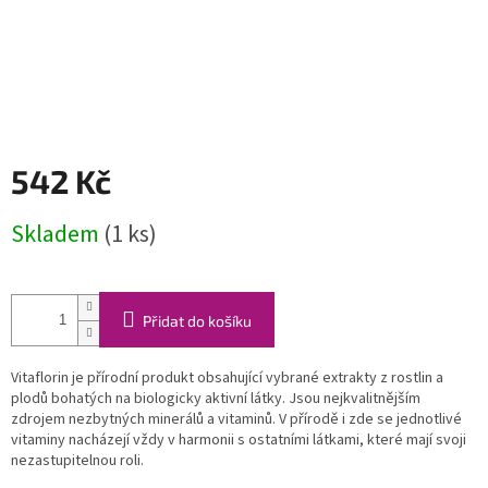
542 Kč
Měrná
Skladem
(1 ks)
cena:
Přidat do košíku
Vitaflorin je přírodní produkt obsahující vybrané extrakty z rostlin a
plodů bohatých na biologicky aktivní látky. Jsou nejkvalitnějším
zdrojem nezbytných minerálů a vitaminů. V přírodě i zde se jednotlivé
vitaminy nacházejí vždy v harmonii s ostatními látkami, které mají svoji
nezastupitelnou roli.