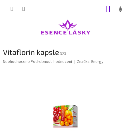
Přejít
NÁKUP
na
obsah
KOŠÍK
Vitaflorin kapsle
323
Průměrné
Neohodnoceno
Podrobnosti hodnocení
Značka:
Energy
hodnocení
produktu
je
0,0
z
5
hvězdiček.