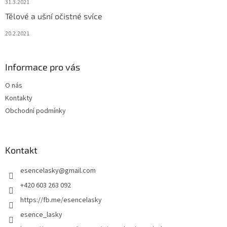
31.3.2021
Tělové a ušní očistné svíce
20.2.2021
Informace pro vás
O nás
Kontakty
Obchodní podmínky
Kontakt
esencelasky
@
gmail.com
+420 603 263 092
https://fb.me/esencelasky
esence_lasky