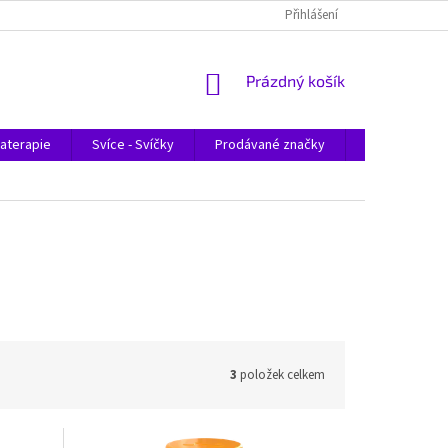
Přihlášení
NÁKUPNÍ
Prázdný košík
KOŠÍK
aterapie
Svíce - Svíčky
Prodávané značky
Magazín
3
položek celkem