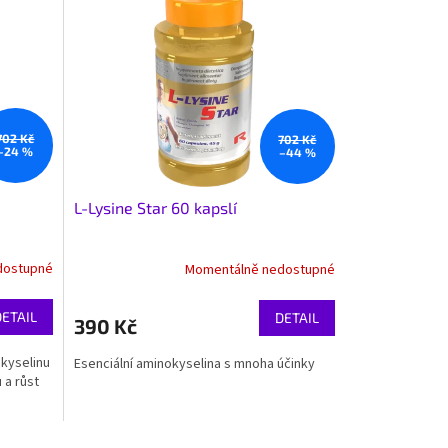
702 Kč
702 Kč
–24 %
–44 %
L-Lysine Star 60 kapslí
dostupné
Momentálně nedostupné
DETAIL
DETAIL
390 Kč
kyselinu
Esenciální aminokyselina s mnoha účinky
 a růst