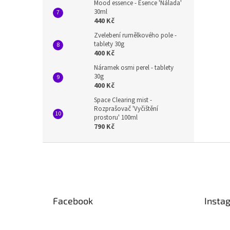
Mood essence - Esence 'Nálada'
30ml
440 Kč
Zvelebení rumělkového pole -
tablety 30g
400 Kč
Náramek osmi perel - tablety
30g
400 Kč
Space Clearing mist -
Rozprašovač 'Vyčištění
prostoru' 100ml
790 Kč
Z
á
p
a
t
Facebook
Insta
í