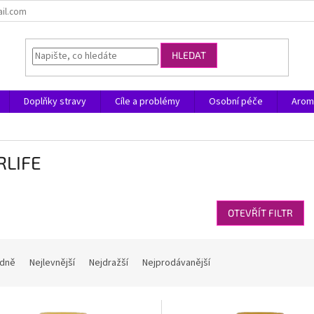
ail.com
HLEDAT
Doplňky stravy
Cíle a problémy
Osobní péče
Arom
RLIFE
OTEVŘÍT FILTR
dně
Nejlevnější
Nejdražší
Nejprodávanější