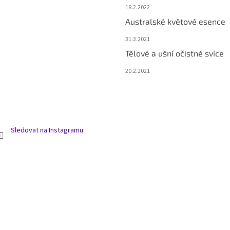
18.2.2022
Australské květové esence
31.3.2021
Tělové a ušní očistné svíce
20.2.2021
Sledovat na Instagramu