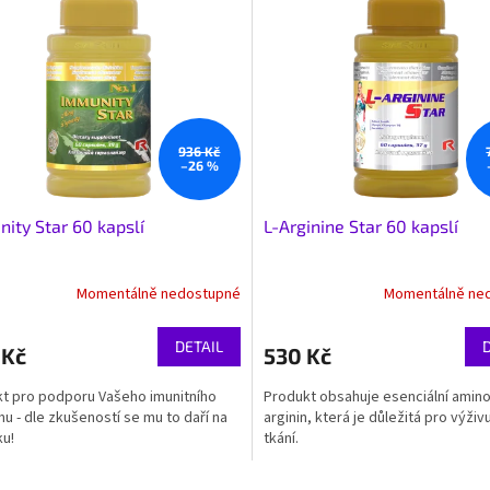
936 Kč
–26 %
ity Star 60 kapslí
L-Arginine Star 60 kapslí
Momentálně nedostupné
Momentálně ne
DETAIL
 Kč
530 Kč
t pro podporu Vašeho imunitního
Produkt obsahuje esenciální amino
u - dle zkušeností se mu to daří na
arginin, která je důležitá pro výživu
ku!
tkání.
O