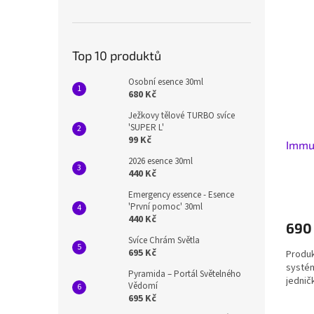
n
ý
í
e
p
p
l
i
r
s
o
Top 10 produktů
p
d
Osobní esence 30ml
r
u
680 Kč
o
k
d
t
Ježkovy tělové TURBO svíce
'SUPER L'
u
ů
99 Kč
Immun
k
t
2026 esence 30ml
440 Kč
ů
Emergency essence - Esence
'První pomoc' 30ml
440 Kč
690
Svíce Chrám Světla
695 Kč
Produk
systém
Pyramida – Portál Světelného
jednič
Vědomí
695 Kč