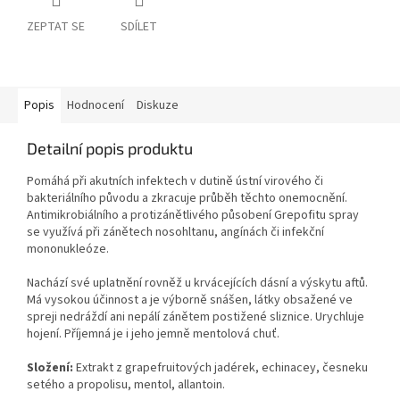
ZEPTAT SE
SDÍLET
Popis
Hodnocení
Diskuze
Detailní popis produktu
Pomáhá při akutních infektech v dutině ústní virového či
bakteriálního původu a zkracuje průběh těchto onemocnění.
Antimikrobiálního a protizánětlivého působení Grepofitu spray
se využívá při zánětech nosohltanu, angínách či infekční
mononukleóze.
Nachází své uplatnění rovněž u krvácejících dásní a výskytu aftů.
Má vysokou účinnost a je výborně snášen, látky obsažené ve
spreji nedráždí ani nepálí zánětem postižené sliznice. Urychluje
hojení. Příjemná je i jeho jemně mentolová chuť.
Složení:
Extrakt z grapefruitových jadérek, echinacey, česneku
setého a propolisu, mentol, allantoin.