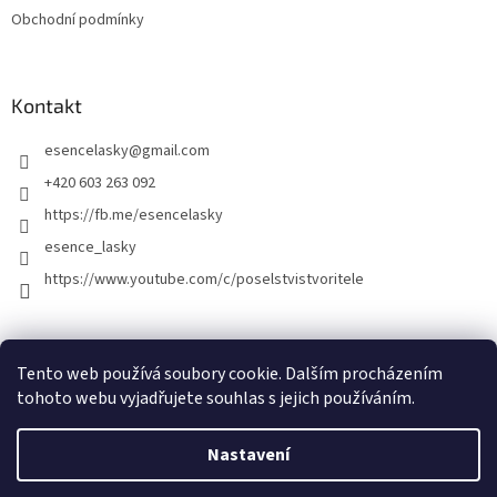
Obchodní podmínky
Kontakt
esencelasky
@
gmail.com
+420 603 263 092
https://fb.me/esencelasky
esence_lasky
https://www.youtube.com/c/poselstvistvoritele
Tento web používá soubory cookie. Dalším procházením
tohoto webu vyjadřujete souhlas s jejich používáním.
Nastavení
Vytvořil Shoptet