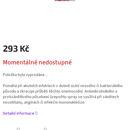
293 Kč
Měrná
Momentálně nedostupné
cena:
Položka byla vyprodána…
Pomáhá při akutních infektech v dutině ústní virového či bakteriálního
původu a zkracuje průběh těchto onemocnění. Antimikrobiálního a
protizánětlivého působení Grepofitu spray se využívá při zánětech
nosohltanu, angínách či infekční mononukleóze.
Detailní informace