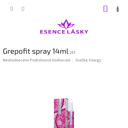
Přejít
NÁKUP
na
obsah
KOŠÍK
Grepofit spray 14ml
283
Průměrné
Neohodnoceno
Podrobnosti hodnocení
Značka:
Energy
hodnocení
produktu
je
0,0
z
5
hvězdiček.