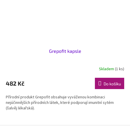
Grepofit kapsle
Skladem
(1 ks)
482 Kč
Do košíku
Přírodní produkt Grepofit obsahuje vyváženou kombinaci
nejúčinnějších přírodních látek, které podporují imunitní sytém
(šalvěj lékařská).
Z